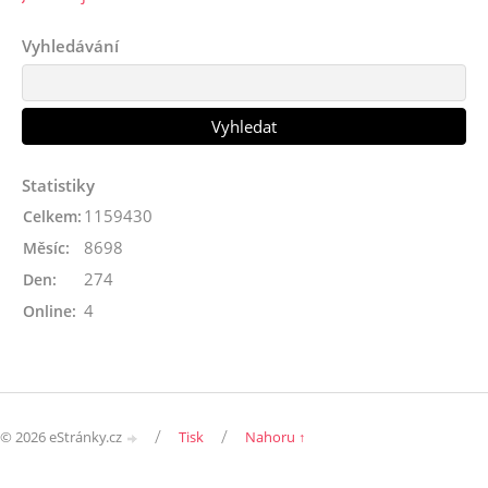
Vyhledávání
Statistiky
1159430
Celkem:
8698
Měsíc:
274
Den:
4
Online:
/
/
© 2026 eStránky.cz
Tisk
Nahoru ↑