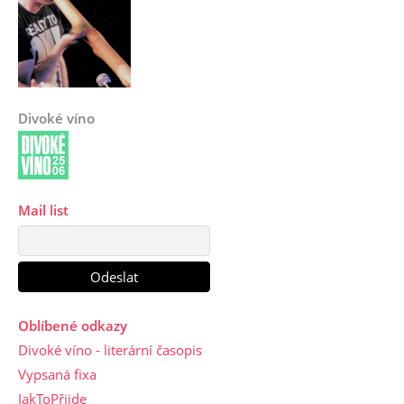
Divoké víno
Mail list
Oblíbené odkazy
Divoké víno - literární časopis
Vypsaná fixa
JakToPřijde