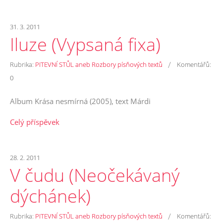
31. 3. 2011
Iluze (Vypsaná fixa)
/
Rubrika:
PITEVNÍ STŮL aneb Rozbory písňových textů
Komentářů:
0
Album Krása nesmírná (2005), text Márdi
Celý příspěvek
28. 2. 2011
V čudu (Neočekávaný
dýchánek)
/
Rubrika:
PITEVNÍ STŮL aneb Rozbory písňových textů
Komentářů: