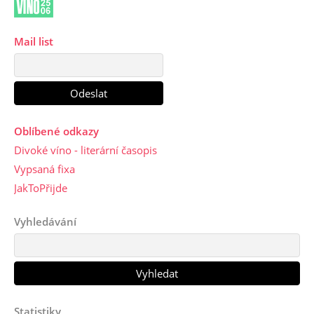
Mail list
Oblíbené odkazy
Divoké víno - literární časopis
Vypsaná fixa
JakToPřijde
Vyhledávání
Statistiky