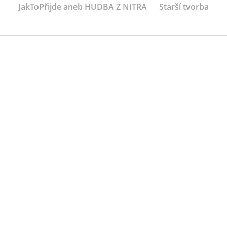
JakToPřijde aneb HUDBA Z NITRA
Starší tvorba