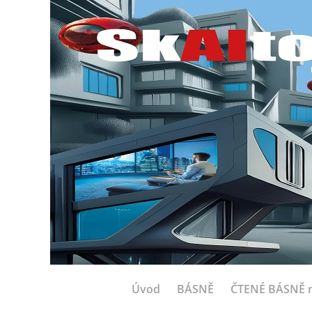
Úvod
BÁSNĚ
ČTENÉ BÁSNĚ n