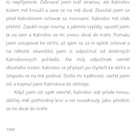
to nepříjemné. Odvracel jsem tvář stranou, ale Kalindov
kolem mě kroužil a zase se na mě díval. Zkoušel jsem se
před Kalindovem schovat za novinami. Kalindov mě však
přelstil. Zapálil moje noviny, a jakmile vzplály, upustil jsem
je na zem a Kalindov se mi znovu díval do tváře. Pomalu
jsem ustupoval ke skříni, až sjem se za ní úplně schoval a
na několik okamžiků jsem si odpočinul od dotěrných
Kalindovových pohledů. Ale můj odpočinek neměl
dlouhého trvání: Kalindov se připlazil po čtyřech ke skříni a
zespodu se na mě podíval. Došla mi trpělivost: zavřel jsem
oči a kopnul jsem Kalindova do obličeje.
Když jsem oči opět otevřel, Kalindov stál přede mnou,
obličej měl potřísněný krví a ret rozseknutý. Jako předtím
se mi díval do tváře.
1940