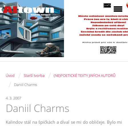
/
/
Úvod
Starší tvorba
(NE)POETICKÉ TEXTY JINÝCH AUTORŮ
/
Daniil Charms
4. 3. 2007
Daniil Charms
Kalindov stál na špičkách a díval se mi do obličeje. Bylo mi