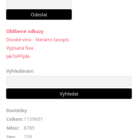
Oblíbené odkazy
Divoké víno - literární časopis
Vypsaná fixa
JakToPřijde
Vyhledávání
Statistiky
1159601
Celkem:
8785
Měsíc:
239
Den: