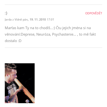
:)
ODPOVĚDĚT
,
Jarda z Vídně pán
19. 11. 2010
17:01
Marťas kam Ty na to chodíš...:) Čtu jejich jména si na
věnování:Deprese, Neuróza, Psychastenie… , to mě fakt
dostalo :D