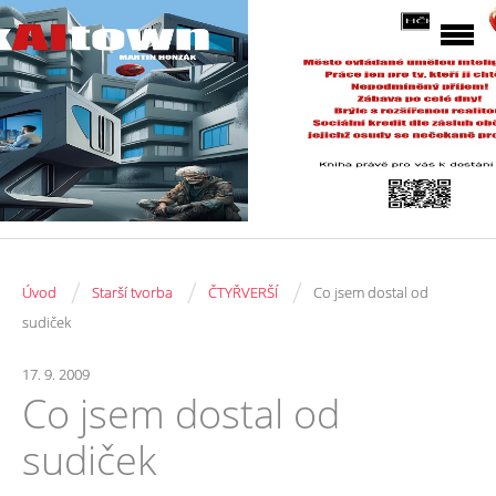
/
/
/
Úvod
Starší tvorba
ČTYŘVERŠÍ
Co jsem dostal od
sudiček
17. 9. 2009
Co jsem dostal od
sudiček