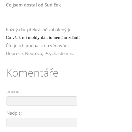
Co jsem dostal od Sudiček
Každý dar překrásně zabalený je.
Co v
š
ak mi mohly dát
,
to nemám zdání!
Čtu jejich jména si na věnování:
Deprese, Neuróza, Psychastenie…
Komentáře
Jméno:
Nadpis: