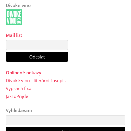
Divoké víno
Mail list
Oblíbené odkazy
Divoké víno - literární časopis
Vypsaná fixa
JakToPřijde
Vyhledávání