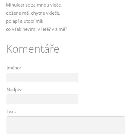
Minulost se za mnou vleče,
dožene mě, chytne vkleče,
polapí a utopí mě;
co však nevím: v létě? v zimě?
Komentáře
Jméno:
Nadpis:
Text: