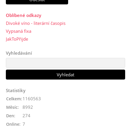
Oblíbené odkazy
Divoké víno - literární časopis
Vypsaná fixa
JakToPřijde
Vyhledávání
Statistiky
1160563
Celkem:
8992
Měsíc:
274
Den:
7
Online: