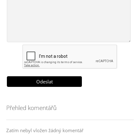
Přehled komentářů
Zatím nebyl vložen žádný komentář