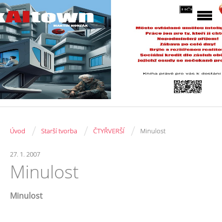
/
/
/
Úvod
Starší tvorba
ČTYŘVERŠÍ
Minulost
27. 1. 2007
Minulost
Minulost