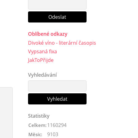
Oblíbené odkazy
Divoké víno - literární časopis
Vypsaná fixa
JakToPřijde
Vyhledávání
Statistiky
1160294
Celkem:
9103
Měsíc: