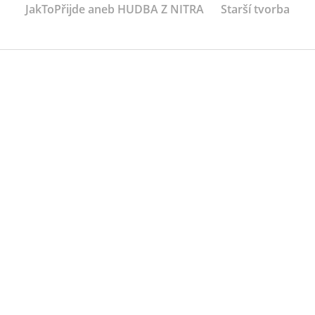
JakToPřijde aneb HUDBA Z NITRA
Starší tvorba