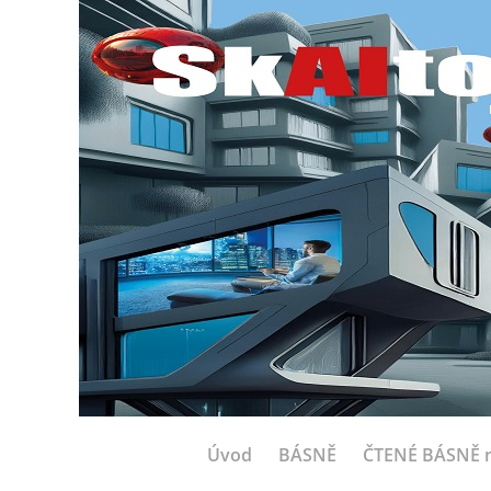
Úvod
BÁSNĚ
ČTENÉ BÁSNĚ n