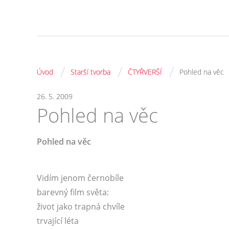
/
/
/
Úvod
Starší tvorba
ČTYŘVERŠÍ
Pohled na věc
26. 5. 2009
Pohled na věc
Pohled na věc
Vidím jenom černobíle
barevný film světa:
život jako trapná chvíle
trvající léta