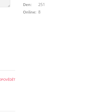
251
Den:
8
Online:
DPOVĚDĚT