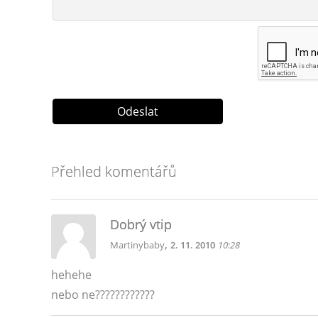
Přehled komentářů
Dobrý vtip
,
Martinybaby
2. 11. 2010
10:28
hehehe
nebo ne????????????