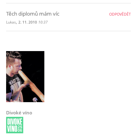
Těch diplomů mám víc
ODPOVĚDĚT
,
Lukas
2. 11. 2010
10:37
Divoké víno