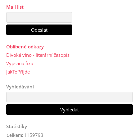
Mail list
Oblíbené odkazy
Divoké víno - literární časopis
Vypsaná fixa
JakToPřijde
Vyhledávání
Statistiky
1159793
Celkem: