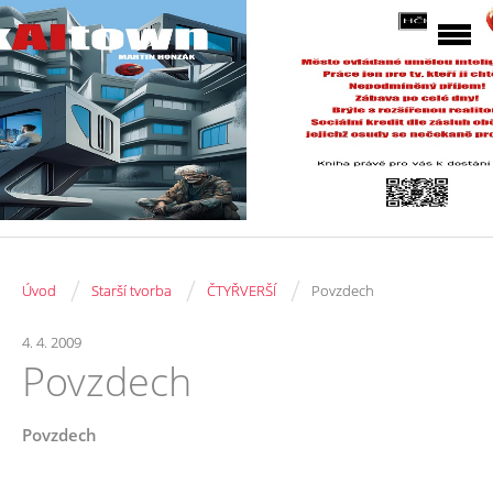
/
/
/
Úvod
Starší tvorba
ČTYŘVERŠÍ
Povzdech
4. 4. 2009
Povzdech
Povzdech