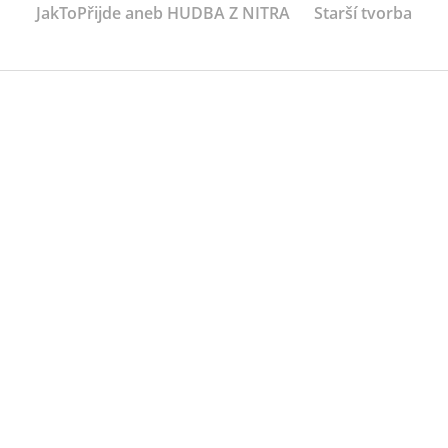
JakToPřijde aneb HUDBA Z NITRA
Starší tvorba