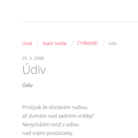
/
/
/
Úvod
Starší tvorba
ČTYŘVERŠÍ
Údiv
25. 3. 2008
Údiv
Údiv
Pročpak že zůstávám naživu,
ač dumám nad zadními vrátky?
Nevycházím totiž z údivu
nad svými pozůstatky.