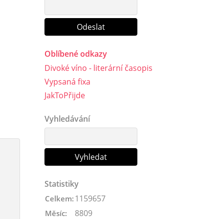
Oblíbené odkazy
Divoké víno - literární časopis
Vypsaná fixa
JakToPřijde
Vyhledávání
Statistiky
1159657
Celkem:
8809
Měsíc: