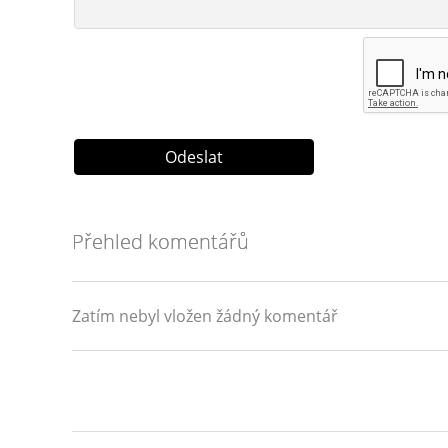
Přehled komentářů
Zatím nebyl vložen žádný komentář