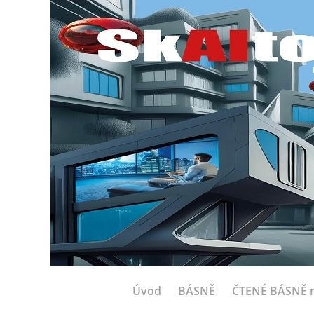
Úvod
BÁSNĚ
ČTENÉ BÁSNĚ n