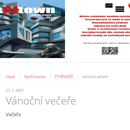
/
/
/
Úvod
Starší tvorba
ČTYŘVERŠÍ
Vánoční večeře
27. 1. 2007
Vánoční večeře
Večeře