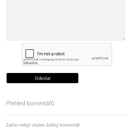
Přehled komentářů
Zatím nebyl vložen žádný komentář