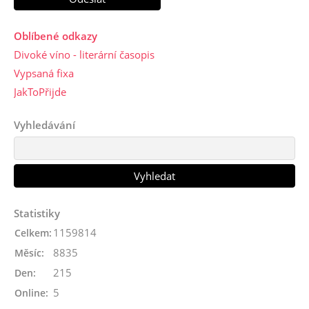
Oblíbené odkazy
Divoké víno - literární časopis
Vypsaná fixa
JakToPřijde
Vyhledávání
Statistiky
1159814
Celkem:
8835
Měsíc:
215
Den:
5
Online: