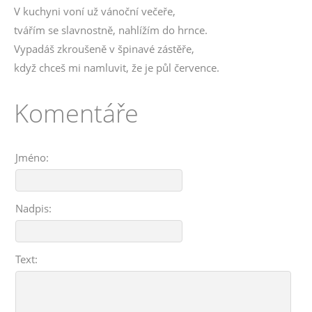
V kuchyni voní už vánoční večeře,
tvářím se slavnostně, nahlížím do hrnce.
Vypadáš zkroušeně v špinavé zástěře,
když chceš mi namluvit, že je půl července.
Komentáře
Jméno:
Nadpis:
Text: