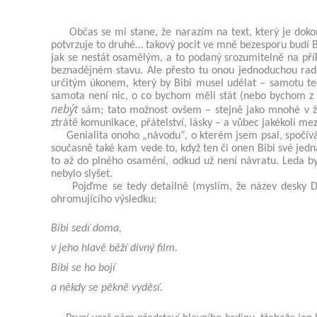
Občas se mi stane, že narazím na text, který je dok
potvrzuje to druhé… takový pocit ve mně bezesporu budí B
jak se nestát osamělým, a to podaný srozumitelně na přík
beznadějném stavu. Ale přesto tu onou jednoduchou radou
určitým úkonem, který by Bibi musel udělat – samotu te
samota není nic, o co bychom měli stát (nebo bychom z 
nebýt
sám; tato možnost ovšem – stejně jako mnohé v ži
ztrátě komunikace, přátelství, lásky – a vůbec jakékoli mez
Genialita onoho „návodu“, o kterém jsem psal, spočívá 
současně také kam vede to, když ten či onen Bibi své jedn
to až do plného osamění, odkud už není návratu. Leda by s
nebylo slyšet.
Pojďme se tedy detailně (myslím, že název desky De
ohromujícího výsledku:
Bibi sedí doma,
v jeho hlavě běží divný film.
Bibi se ho bojí
a někdy se pěkně vyděsí.