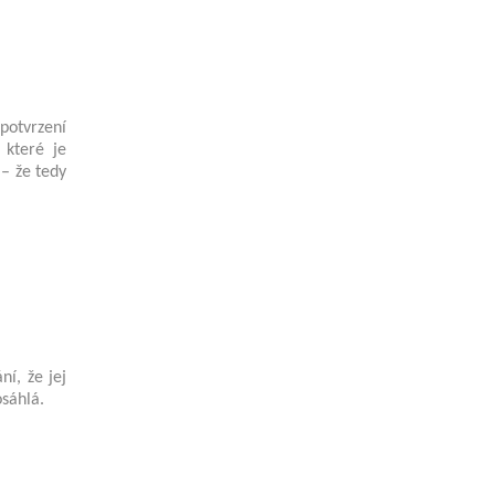
 potvrzení
 které je
 – že tedy
í, že jej
osáhlá.