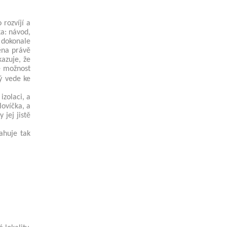
rozvíjí a
ka: návod,
v dokonale
ěna právě
azuje, že
é možnost
ý vede ke
izolaci, a
lovíčka, a
 jej jistě
ahuje tak