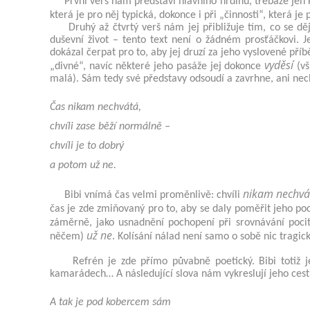
První verš nám představí hlavního hrdinu, třebaže jen 
která je pro něj typická, dokonce i při „činnosti“, která je 
Druhý až čtvrtý verš nám jej přibližuje tím, co se d
duševní život – tento text není o žádném prosťáčkovi. J
dokázal čerpat pro to, aby jej druzí za jeho vyslovené příb
vyděsí
„divné“, navíc některé jeho pasáže jej dokonce
(vš
malá). Sám tedy své představy odsoudí a zavrhne, ani nech
Čas nikam nechvátá,
chvíli zase běží normálně –
chvíli je to dobrý
a potom už ne.
nikam nechvá
Bibi vnímá čas velmi proměnlivě: chvíli
čas je zde zmiňovaný pro to, aby se daly poměřit jeho poci
záměrně, jako usnadnění pochopení při srovnávání poci
už ne
něčem)
. Kolísání nálad není samo o sobě nic tragic
Refrén je zde přímo půvabně poetický. Bibi totiž je
kamarádech… A následující slova nám vykreslují jeho cestu
A tak je pod kobercem sám