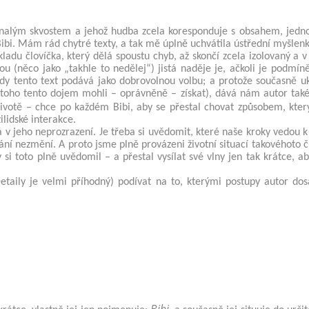
onalým skvostem a jehož hudba zcela koresponduje s obsahem, jedno 
ibi. Mám rád chytré texty, a tak mě úplně uchvátila ústřední myšlen
ladu človíčka, který dělá spoustu chyb, až skončí zcela izolovaný a 
 (něco jako „takhle to nedělej“) jistá naděje je, ačkoli je podmín
dy tento text podává jako dobrovolnou volbu; a protože současně uk
toho tento dojem mohli – oprávněně – získat), dává nám autor tak
votě – chce po každém Bibi, aby se přestal chovat způsobem, kter
ilidské interakce.
v jeho neprozrazení. Je třeba si uvědomit, které naše kroky vedou k 
ání nezmění. A proto jsme plně provázeni životní situací takovéhoto č
i toto plně uvědomil – a přestal vysílat své vlny jen tak krátce, aby
taily je velmi příhodný) podívat na to, kterými postupy autor dos