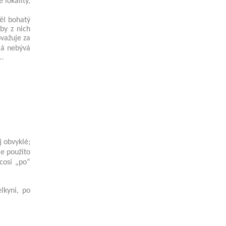
é lokality,
měl bohatý
by z nich
ovažuje za
rá nebývá
i…
ěj obvyklé;
je použito
cosi „po“
lkyni, po