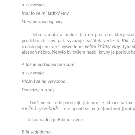
a vkv vysílá,
jsou to velmi krátký vlny,
který poslouchají víly.
Jeho samota a malost (co do prostoru, který skut
a tak
předchozích slov pak vyvozuje začátek verše
. 
velmi krátký vlny
v následujícím verši vysvětleno:
. Tyto v
alespoň někdo. Nebylo by ovšem hezčí, kdyby je poslouchal
A tak je pod kobercem sám
a vkv vysílá.
Možná že ho vysvobodí.
Docházej mu síly.
Další verše totiž potvrzují, jak moc je situace vážná
možná vysvobodí
… toto upnutí se na (ne)možnost (protož
Jistou nadějí je Bibiho snění:
Bibi sedí doma,