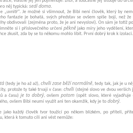
Bibi
krátce, vlastně jej jen pojmenuje:
, a současně jej situuje do určit
sedí doma
pro něj typická:
.
ěje „uvnitř“. Je možné si všimnout, že Bibi není člověk, který by ne
eho fantazie je bohatá, svých představ se ovšem spíše bojí, než že 
ěhy obdivovali (zejména proto, že je ani nevysloví). On sám je totiž p
pěkně
imněte si i příslovečného určení
jako míry jeho vyděšení, kte
ce zkusit, zda by se to někomu mohlo líbit. První dobrý krok k izolac
tá
chvíli zase běží normálně
(tedy je ho až až),
, tedy tak, jak je u n
chvíli
ty, protože ty také trvají v čase:
(stejné slovo ve dvou verších 
je to dobrý
potom
tů a času)
, ovšem
(opět slovo, které vyjadřuje 
dobrý
kého, ovšem Bibi neumí využít ani ten okamžik, kdy je to
.
 jako každý člověk tvor toužící po někom blízkém, po příteli, příte
, která k tomuto cíli ani vést nemůže: