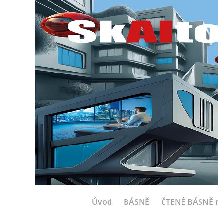
Úvod
BÁSNĚ
ČTENÉ BÁSNĚ n