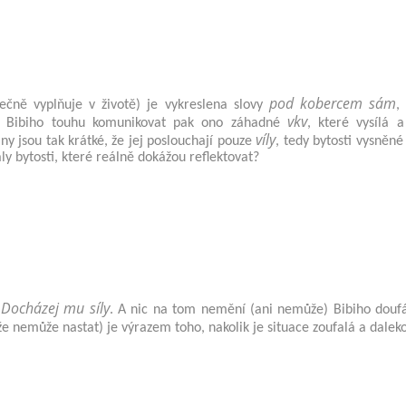
pod kobercem sám
ečně vyplňuje v životě) je vykreslena slovy
,
vkv
A Bibiho touhu komunikovat pak ono záhadné
, které vysílá a
víly
lny jsou tak krátké, že jej poslouchají pouze
, tedy bytosti vysněné
y bytosti, které reálně dokážou reflektovat?
Docházej mu síly
:
. A nic na tom nemění (ani nemůže) Bibiho doufán
e nemůže nastat) je výrazem toho, nakolik je situace zoufalá a dalek