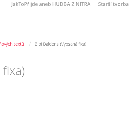
JakToPřijde aneb HUDBA Z NITRA
Starší tvorba
/
ňových textů
Bibi Balderis (Vypsaná fixa)
fixa)