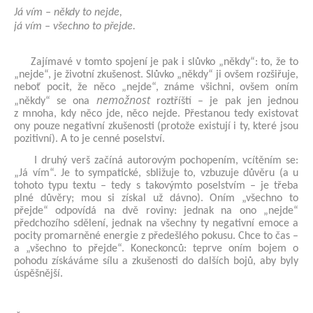
Já vím – někdy to nejde,
já vím – všechno to přejde.
Zajímavé v tomto spojení je pak i slůvko „někdy“: to, že to
„nejde“, je životní zkušenost. Slůvko „někdy“ ji ovšem rozšiřuje,
neboť pocit, že něco „nejde“, známe všichni, ovšem oním
nemožnost
„někdy“ se ona
roztříští – je pak jen jednou
z mnoha, kdy něco jde, něco nejde. Přestanou tedy existovat
ony pouze negativní zkušenosti (protože existují i ty, které jsou
pozitivní). A to je cenné poselství.
I druhý verš začíná autorovým pochopením, vcítěním se:
„Já vím“. Je to sympatické, sbližuje to, vzbuzuje důvěru (a u
tohoto typu textu – tedy s takovýmto poselstvím – je třeba
plné důvěry; mou si získal už dávno). Oním „všechno to
přejde“ odpovídá na dvě roviny: jednak na ono „nejde“
předchozího sdělení, jednak na všechny ty negativní emoce a
pocity promarněné energie z předešlého pokusu. Chce to čas –
a „všechno to přejde“. Koneckonců: teprve oním bojem o
pohodu získáváme sílu a zkušenosti do dalších bojů, aby byly
úspěšnější.