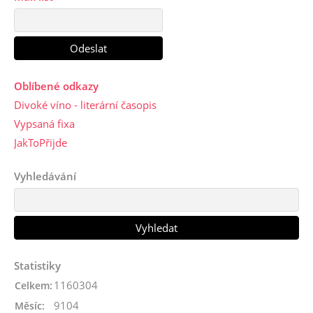
Oblíbené odkazy
Divoké víno - literární časopis
Vypsaná fixa
JakToPřijde
Vyhledávání
Statistiky
1160304
Celkem:
9104
Měsíc: