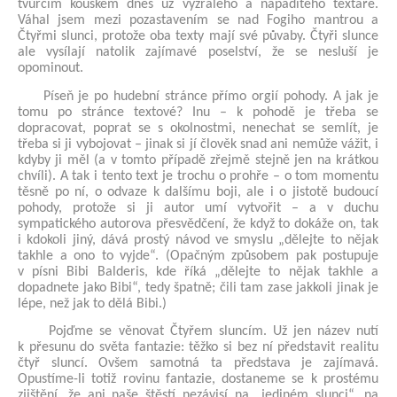
tvůrčím kouskem dnes už vyzrálého a nápaditého textaře.
Váhal jsem mezi pozastavením se nad Fogiho mantrou a
Čtyřmi slunci, protože oba texty mají své půvaby. Čtyři slunce
ale vysílají natolik zajímavé poselství, že se nesluší je
opominout.
Píseň je po hudební stránce přímo orgií pohody. A jak je
tomu po stránce textové? Inu – k pohodě je třeba se
dopracovat, poprat se s okolnostmi, nenechat se semlít, je
třeba si ji vybojovat – jinak si jí člověk snad ani nemůže vážit, i
kdyby ji měl (a v tomto případě zřejmě stejně jen na krátkou
chvíli). A tak i tento text je trochu o prohře – o tom momentu
těsně po ní, o odvaze k dalšímu boji, ale i o jistotě budoucí
pohody, protože si ji autor umí vytvořit – a v duchu
sympatického autorova přesvědčení, že když to dokáže on, tak
i kdokoli jiný, dává prostý návod ve smyslu „dělejte to nějak
takhle a ono to vyjde“. (Opačným způsobem pak postupuje
v písni Bibi Balderis, kde říká „dělejte to nějak takhle a
dopadnete jako Bibi“, tedy špatně; čili tam zase jakkoli jinak je
lépe, než jak to dělá Bibi.)
Pojďme se věnovat Čtyřem sluncím. Už jen název nutí
k přesunu do světa fantazie: těžko si bez ní představit realitu
čtyř sluncí. Ovšem samotná ta představa je zajímavá.
Opustíme-li totiž rovinu fantazie, dostaneme se k prostému
zjištění, že ani naše štěstí nezávisí na „jediném slunci“, na