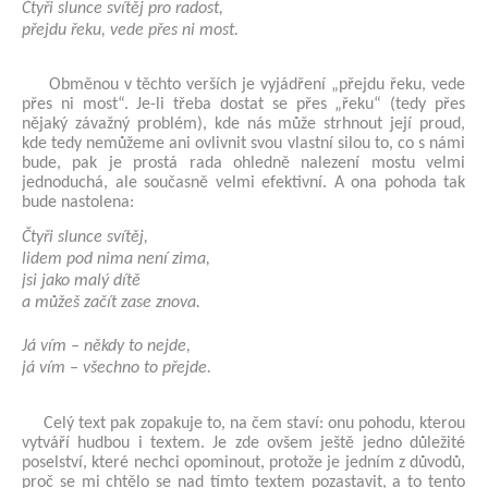
Čtyři slunce svítěj pro radost,
přejdu řeku, vede přes ni most.
Obměnou v těchto verších je vyjádření „přejdu řeku, vede
přes ni most“. Je-li třeba dostat se přes „řeku“ (tedy přes
nějaký závažný problém), kde nás může strhnout její proud,
kde tedy nemůžeme ani ovlivnit svou vlastní silou to, co s námi
bude, pak je prostá rada ohledně nalezení mostu velmi
jednoduchá, ale současně velmi efektivní. A ona pohoda tak
bude nastolena:
Čtyři slunce svítěj,
lidem pod nima není zima,
jsi jako malý dítě
a můžeš začít zase znova.
Já vím – někdy to nejde,
já vím – všechno to přejde.
Celý text pak zopakuje to, na čem staví: onu pohodu, kterou
vytváří hudbou i textem. Je zde ovšem ještě jedno důležité
poselství, které nechci opominout, protože je jedním z důvodů,
proč se mi chtělo se nad tímto textem pozastavit, a to tento