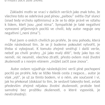
a můžeš začít zase znova.
Základní motiv se vrací v dalších verších jako znak toho, že
všechno toto se odehrává pod plnou „palbou“ světla čtyř sluncí
(snad tedy vrcholu optimismu) a že se to děje právě ve vztahu
k lidem, kteří jsou „pod nima“. Sympatické je také negativní
vymezení příjemných pocitů ve chvíli, kdy autor neguje ony
negativní („není zima“).
Psal jsem o oněch chvílích po prohře, že onu pohodu, která
může následovat tím, že se ji budeme pokoušet vytvořit, je
třeba si vybojovat. K tomuto zřejmě směřují i další verše,
neboť po chvíli prohry „jsi jako malý dítě“, tedy jako bys nic
neměl, nic neuměl, všechno ztratil, přesto ovšem máš životní
zkušenosti a s novým elánem „můžeš začít zase znova“.
Autor ovšem vyjadřuje následujícími verši plné pochopení
pocitů po prohře, kdy se těžko hledá cesta z negace… autor je
však „výš“, je už za tímto bodem, ví o něm, ale současně i ví,
jak ho překonat (dokázal to tím, že sestavil takovýto text, avšak
především zřejmě nějakou životní zkušeností, protože text
samotný bez prožitku zkušenosti, o které vypovídá, je
nevěrohodný):