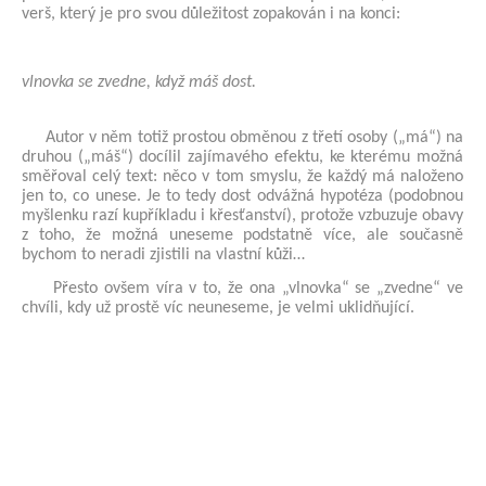
verš, který je pro svou důležitost zopakován i na konci:
vlnovka se zvedne, když máš dost.
Autor v něm totiž prostou obměnou z třetí osoby („má“) na
druhou („máš“) docílil zajímavého efektu, ke kterému možná
směřoval celý text: něco v tom smyslu, že každý má naloženo
jen to, co unese. Je to tedy dost odvážná hypotéza (podobnou
myšlenku razí kupříkladu i křesťanství), protože vzbuzuje obavy
z toho, že možná uneseme podstatně více, ale současně
bychom to neradi zjistili na vlastní kůži…
Přesto ovšem víra v to, že ona „vlnovka“ se „zvedne“ ve
chvíli, kdy už prostě víc neuneseme, je velmi uklidňující.