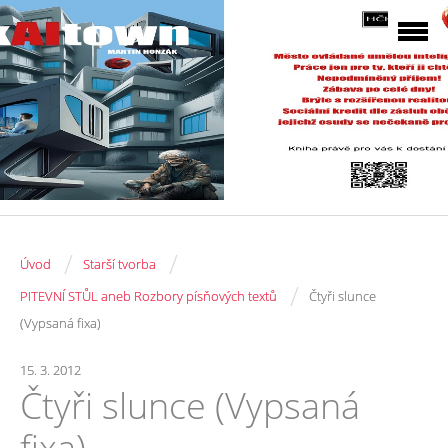
/
/
Úvod
Starší tvorba
/
PITEVNÍ STŮL aneb Rozbory písňových textů
Čtyři slunce
(Vypsaná fixa)
15. 3. 2012
Čtyři slunce (Vypsaná
fixa)