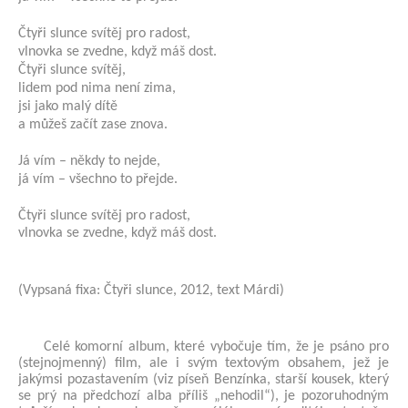
Čtyři slunce svítěj pro radost,
vlnovka se zvedne, když máš dost.
Čtyři slunce svítěj,
lidem pod nima není zima,
jsi jako malý dítě
a můžeš začít zase znova.
Já vím – někdy to nejde,
já vím – všechno to přejde.
Čtyři slunce svítěj pro radost,
vlnovka se zvedne, když máš dost.
(Vypsaná fixa: Čtyři slunce, 2012, text Márdi)
Celé komorní album, které vybočuje tím, že je psáno pro
(stejnojmenný) film, ale i svým textovým obsahem, jež je
jakýmsi pozastavením (viz píseň Benzínka, starší kousek, který
se prý na předchozí alba příliš „nehodil“), je pozoruhodným