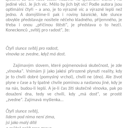
jediné věci. Je jich víc. Mělo by jich být víc! Podle autora jsou
optimální čtyři – a ano, je to výrazně víc a výrazně lepší než
jedno. A domýšlíme-li pak i roviny básnické, kde slunce
obvykle představuje nositele něčeho kladného, příjemného, je
třeba i onou „příčinou štěstí“, je představa o to hezčí.
Koneckonců „svítěj pro radost“, že:
Čtyři slunce svítěj pro radost,
vlnovka se zvedne, když má dost.
Zajímavým slovem, které pojmenovává skutečnost, je zde
„vlnovka“. Vnímám ji jako jakési přirozené plynutí reality, kdy
je to chvíli dobré (pomyslný vrchol), chvíli ne (dno). Ale život
plyne v čase a ty špatné chvíle pominou a nastanou jiné, kdy je
na nás, budou-li lepší. A je-li čas žití skutečně vlnovka, pak po
dosažení dna, tedy ve chvíli, kdy „má dost“, se prostě
„zvedne“. Zajímavá myšlenka…
Čtyři slunce svítěj,
lidem pod nima není zima,
jsi jako malý dítě