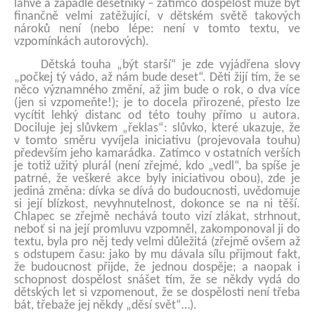
lahve a zapadlé desetníky – zatímco dospělost může být
finančně velmi zatěžující, v dětském světě takových
nároků není (nebo lépe: není v tomto textu, ve
vzpomínkách autorových).
Dětská touha „být starší“ je zde vyjádřena slovy
„počkej tý vádo, až nám bude deset“. Děti žijí tím, že se
něco významného změní, až jim bude o rok, o dva více
(jen si vzpomeňte!); je to docela přirozené, přesto lze
vycítit lehký distanc od této touhy přímo u autora.
Dociluje jej slůvkem „řeklas“: slůvko, které ukazuje, že
v tomto směru vyvíjela iniciativu (projevovala touhu)
především jeho kamarádka. Zatímco v ostatních verších
je totiž užitý plurál (není zřejmé, kdo „vedl“, ba spíše je
patrné, že veškeré akce byly iniciativou obou), zde je
jediná změna: dívka se dívá do budoucnosti, uvědomuje
si její blízkost, nevyhnutelnost, dokonce se na ni těší.
Chlapec se zřejmě nechává touto vizí zlákat, strhnout,
neboť si na její promluvu vzpomněl, zakomponoval ji do
textu, byla pro něj tedy velmi důležitá (zřejmě ovšem až
s odstupem času: jako by mu dávala sílu přijmout fakt,
že budoucnost přijde, že jednou dospěje; a naopak i
schopnost dospělost snášet tím, že se někdy vydá do
dětských let si vzpomenout, že se dospělosti není třeba
bát, třebaže jej někdy „děsí svět“…).