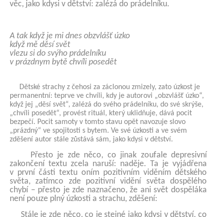
věc, jako kdysi v dětství: zalézá do prádelníku.
A tak když je mi dnes obzvlášť úzko
když mě děsí svět
vlezu si do svýho prádelníku
v prázdnym bytě chvíli posedět
Dětské strachy z čehosi za záclonou zmizely, zato úzkost je
permanentní: teprve ve chvíli, kdy je autorovi „obzvlášť úzko“,
když jej „děsí svět“, zalézá do svého prádelníku, do své skrýše,
„chvíli posedět“, provést rituál, který uklidňuje, dává pocit
bezpečí. Pocit samoty v tomto stavu opět navozuje slovo
„prázdný“ ve spojitosti s bytem. Ve své úzkosti a ve svém
zděšení autor stále zůstává sám, jako kdysi v dětství.
Přesto je zde něco, co jinak zoufale depresivní
zakončení textu zcela naruší: naděje. Ta je vyjádřena
v první části textu oním pozitivním viděním dětského
světa, zatímco zde pozitivní vidění světa dospělého
chybí – přesto je zde naznačeno, že ani svět dospěláka
není pouze plný úzkosti a strachu, zděšení:
Stále je zde něco, co je stejné jako kdysi v dětství, co