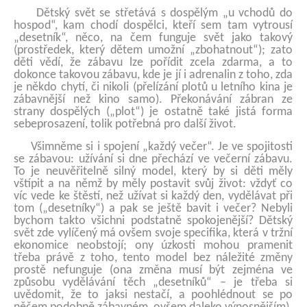
Dětský svět se střetává s dospělým „u vchodů do
hospod“, kam chodí dospělci, kteří sem tam vytrousí
„desetník“, něco, na čem funguje svět jako takový
(prostředek, který dětem umožní „zbohatnout“); zato
děti vědí, že zábavu lze pořídit zcela zdarma, a to
dokonce takovou zábavu, kde je jí i adrenalin z toho, zda
je někdo chytí, či nikoli (přelízání plotů u letního kina je
zábavnější než kino samo). Překonávání zábran ze
strany dospělých („plot“) je ostatně také jistá forma
sebeprosazení, tolik potřebná pro další život.
Všimněme si i spojení „každý večer“. Je ve spojitosti
se zábavou: užívání si dne přechází ve večerní zábavu.
To je neuvěřitelně silný model, který by si děti měly
vštípit a na němž by měly postavit svůj život: vždyť co
víc vede ke štěstí, než užívat si každý den, vydělávat při
tom („desetníky“) a pak se ještě bavit i večer? Nebyli
bychom takto všichni podstatně spokojenější? Dětský
svět zde vylíčený má ovšem svoje specifika, která v tržní
ekonomice neobstojí; ony úzkosti mohou pramenit
třeba právě z toho, tento model bez náležité změny
prostě nefunguje (ona změna musí být zejména ve
způsobu vydělávání těch „desetníků“ – je třeba si
uvědomit, že to jaksi nestačí, a poohlédnout se po