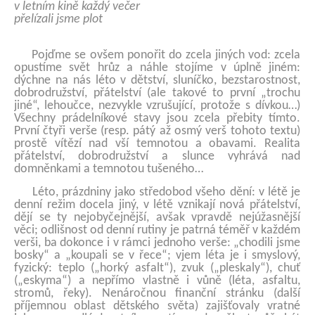
v letním kině každý večer
přelízali jsme plot
Pojďme se ovšem ponořit do zcela jiných vod: zcela
opustíme svět hrůz a náhle stojíme v úplně jiném:
dýchne na nás léto v dětství, sluníčko, bezstarostnost,
dobrodružství, přátelství (ale takové to první „trochu
jiné“, lehoučce, nezvykle vzrušující, protože s dívkou…)
Všechny prádelníkové stavy jsou zcela přebity tímto.
První čtyři verše (resp. pátý až osmý verš tohoto textu)
prostě vítězí nad vší temnotou a obavami. Realita
přátelství, dobrodružství a slunce vyhrává nad
domněnkami a temnotou tušeného…
Léto, prázdniny jako středobod všeho dění: v létě je
denní režim docela jiný, v létě vznikají nová přátelství,
dějí se ty nejobyčejnější, avšak vpravdě nejúžasnější
věci; odlišnost od denní rutiny je patrná téměř v každém
verši, ba dokonce i v rámci jednoho verše: „chodili jsme
bosky“ a „koupali se v řece“; vjem léta je i smyslový,
fyzický: teplo („horký asfalt“), zvuk („pleskaly“), chuť
(„eskyma“) a nepřímo vlastně i vůně (léta, asfaltu,
stromů, řeky). Nenáročnou finanční stránku (další
příjemnou oblast dětského světa) zajišťovaly vratné