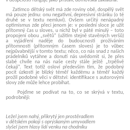
v dospělosti funguje jako přístav, domovská základna.
Zatímco dětský svět má zde roviny obě, dospělý svět
má pouze jednu: onu negativní, depresivní stránku (o té
druhé se v textu nemluví). Ovšem určitý nenápadný
optimismus zde přeci jenom je: v poslední sloce je užit
přítomný čas u sloves, u nichž byl v páté minulý – toto
propojení obou „světů“ (užitím stejně stavěných veršů)
a vyjádření naděje do budoucnosti prožíváním
přítomnosti (přítomným časem sloves) je to vůbec
nejpůvabnější v tomto textu; něco, co nás snad z našich
prádelníků vytáhne a donutí nás uvědomit si, že přes
slabé chvíle na nás naše cesty stále ještě „trpělivě
čekají“. Text totiž osloví především tím, že podobný
pocit úzkosti je blízký téměř každému a téměř každý
prožil podobné věci v dětství: identifikace s autorovými
slovy zde může lehce probíhat.
Pojďme se podívat na to, co se skrývá v textu,
podrobněji:
Ležel jsem nahý, přikrytý jen prostěradlem
v dětském pokoji s oprýskaným umyvadlem
slyšel jsem hlasy lidí venku na chodníku