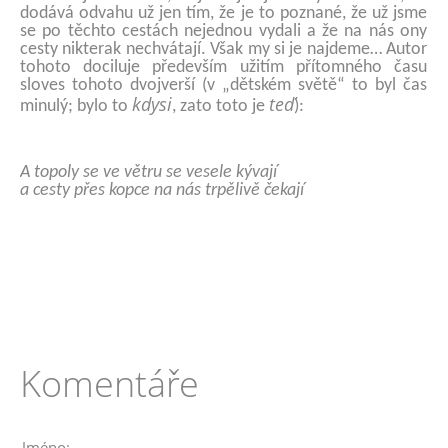
dodává odvahu už jen tím, že je to poznané, že už jsme
se po těchto cestách nejednou vydali a že na nás ony
cesty nikterak nechvátají. Však my si je najdeme… Autor
tohoto dociluje především užitím přítomného času
sloves tohoto dvojverší (v „dětském světě“ to byl čas
kdysi
teď
minulý; bylo to
, zato toto je
):
A topoly se ve větru se vesele kývají
a cesty přes kopce na nás trpělivě čekají
Komentáře
Jméno: