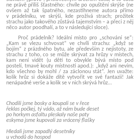
ne právě příliš šťastného: chvíle po opuštění skrýše (ne
ovšem až tak špatného, nezastihneme autora přímo
v prádelníku, ve skrýši, kde prožívá strach; prožitek
strachu jako takového zůstává tajemstvím – a přeci z něj
něco autor poodhalí, a to v následující sloce).
Proč prádelník? Ideální místo pro „schování se“:
„Kam se vlezu schvovat“ ve chvíli strachu: „když se
bojím“ z prázdného bytu, ale především z nejistoty, ze
strachu z toho, co se může skrývat za hrůzy v místech,
kam není vidět (u dětí to obvykle bývá místo pod
postelí, tmavé kouty místností apod.): „když ani nevím,
kdo všechno by mohl / za záclonou stát“. Jen uvažte:
kolik hrůz si dokáže dítě vytvořit ve své fantazii! Jak
nenápadné verše a kolik se v nich skrývá hrůz…
Chodili jsme bosky a koupali se v řece
řeklas počkej, tý vádo, až nám bude deset
po horkym asfaltu pleskaly naše paty
eskyma jsme kupovali za vrácený flašky
Hledali jsme zapadlý desetníky
u vchodů do hospod