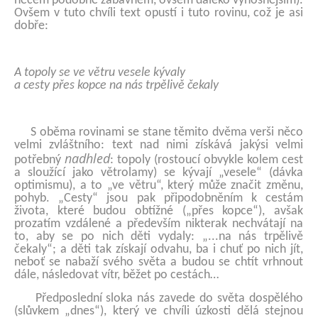
něčem podobně zábavném, ovšem daleko výnosnějším).
Ovšem v tuto chvíli text opustí i tuto rovinu, což je asi
dobře:
A topoly se ve větru vesele kývaly
a cesty přes kopce na nás trpělivě čekaly
S oběma rovinami se stane těmito dvěma verši něco
velmi zvláštního: text nad nimi získává jakýsi velmi
nadhled
potřebný
: topoly (rostoucí obvykle kolem cest
a sloužící jako větrolamy) se kývají „vesele“ (dávka
optimismu), a to „ve větru“, který může značit změnu,
pohyb. „Cesty“ jsou pak připodobněním k cestám
života, které budou obtížné („přes kopce“), avšak
prozatím vzdálené a především nikterak nechvátají na
to, aby se po nich děti vydaly: „...na nás trpělivě
čekaly“; a děti tak získají odvahu, ba i chuť po nich jít,
neboť se nabaží svého světa a budou se chtít vrhnout
dále, následovat vítr, běžet po cestách…
Předposlední sloka nás zavede do světa dospělého
(slůvkem „dnes“), který ve chvíli úzkosti dělá stejnou