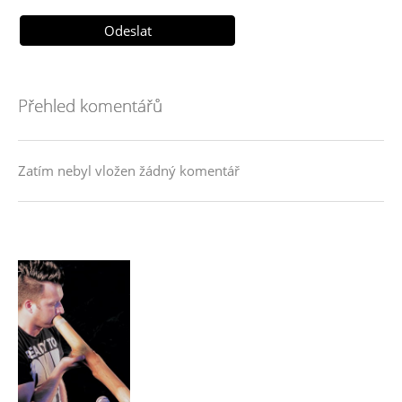
Přehled komentářů
Zatím nebyl vložen žádný komentář