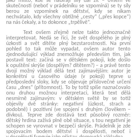
jako místo, kde se nabírají síly dál žít – ovšem ve
skutečnosti (neboť v prádelníku se vzpomíná) se ty síly
berou ze vzpomínek na dětství, kdy se nikam
nechvátalo, kdy všechny obtížné „cesty“ („přes kopce“)
na nás čekaly, a to dokonce „trpělivě“.
Text ovšem zřejmě nelze takto jednoznačně
interpretovat. Nedá se říci, že svět dospělého je plný
úzkosti a svět dítěte plný bezstarostnosti. Na první
pohled to tak může vypadat, ovšem autor tento
zjednodušující výklad znemožňuje především tím, jak
postavil text: začíná se v dětském pokoji, kde došlo
k opuštění skrýše (dospělým? dítětem?) – a právě tento
dvojí možný výklad dělá text zajímavějším: autor je
konkrétní u časového údaje (v pokoji) teprve u
předposlední sloky, kdy se objevuje příslovečné určení
času „dnes“ (přítomnost). To by totiž spíše naznačovalo
onu druhou možnou interpretaci, která text dělá
nesmírně zajímavým: v dětském světě by se totiž
objevily dvě stránky: negativní (úzkost, strach a
podobně) i pozitivní (ve spojení s druhým člověkem –
dívkou). Teprve zde dostává text působivý rozměr:
dětský hrdina zažívá plně obě situace, s tou negativní je
schopen se vyrovnat v bezpečí skrýše. Prádelník je zde
spojovacím bodem dětství i dospělosti, neboť i