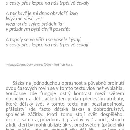
a cesty přes kopce na nás trpělivě čekaly
A tak když je mi dnes obzvlášť úzko
když mě děsí svět
vlezu si do svýho prádelníku
v prázdnym bytě chvíli posedět
A topoly se ve větru se vesele kývají
a cesty přes kopce na nás trpělivě čekají
Mňága a Žďorp: Dutý, ale free (2006). Text Petr Fiala.
Sázka na jednoduchou obraznost a půvabné prolnutí
dvou časových rovin se v tomto textu více než vyplatila.
Současně zde funguje ostrý kontrast mezi světem
dospělých a dětí, ačkoli ten je dán především atributy,
které dětský svět v tomto textu má: bezstarostnost,
přátelství (de facto dětská láska) a dobrodružství,
společné zážitky. Proti tomu stojí svět dospělého:
úzkost, samota, prázdnota („prázdný byt“ apod.), strach
z lidí, kteří by mohli ublížit; úkryt před světem (prádelník)