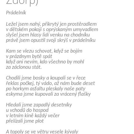
Prádelník
Ležel jsem nahý, přikrytý jen prostěradlem
v dětském pokoji s oprýskaným umyvadlem
slyšel jsem hlasy lidí venku na chodníku
právě jsem opustil svoji skrýš v prádelníku
Kam se vlezu schovat, když se bojím
v prázdnym bytě spát
když ani nevím, kdo všechno by mohl
za záclonou stát.
Chodili jsme bosky a koupali se v řece
řeklas počkej, tý vádo, až nám bude deset
po horkym asfaltu pleskaly naše paty
eskyma jsme kupovali za vrácený flašky
Hledali jsme zapadlý desetníky
u vchodů do hospod
v letním kině každý večer
přelízali jsme plot
A topoly se ve větru vesele kývaly