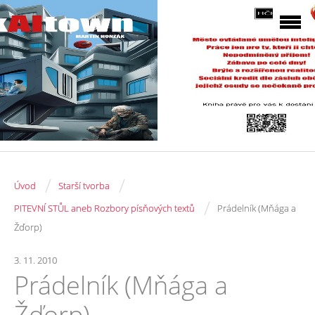
/
/
Úvod
Starší tvorba
/
PITEVNÍ STŮL aneb Rozbory písňových textů
Prádelník (Mňága a
Žďorp)
3. 11. 2010
Prádelník (Mňága a
Žďorp)