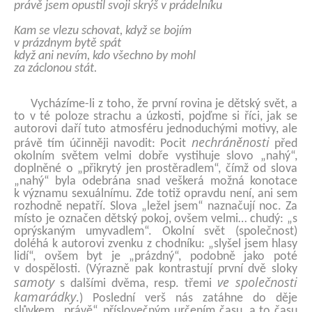
právě jsem opustil svoji skrýš v prádelníku
Kam se vlezu schovat, když se bojím
v prázdnym bytě spát
když ani nevím, kdo všechno by mohl
za záclonou stát.
Vycházíme-li z toho, že první rovina je dětský svět, a
to v té poloze strachu a úzkosti, pojďme si říci, jak se
autorovi daří tuto atmosféru jednoduchými motivy, ale
nechráněnosti
právě tím účinněji navodit: Pocit
před
okolním světem velmi dobře vystihuje slovo „nahý“,
doplněné o „přikrytý jen prostěradlem“, čímž od slova
„nahý“ byla odebrána snad veškerá možná konotace
k významu sexuálnímu. Zde totiž opravdu není, ani sem
rozhodně nepatří. Slova „ležel jsem“ naznačují noc. Za
místo je označen dětský pokoj, ovšem velmi… chudý: „s
oprýskaným umyvadlem“. Okolní svět (společnost)
doléhá k autorovi zvenku z chodníku: „slyšel jsem hlasy
lidí“, ovšem byt je „prázdný“, podobně jako poté
v dospělosti. (Výrazně pak kontrastují první dvě sloky
samoty
ve společnosti
s dalšími dvěma, resp. třemi
kamarádky
.) Poslední verš nás zatáhne do děje
slůvkem „právě“, příslovečným určením času, a to času