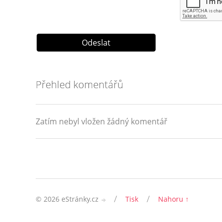
Přehled komentářů
Zatím nebyl vložen žádný komentář
/
/
© 2026 eStránky.cz
Tisk
Nahoru ↑