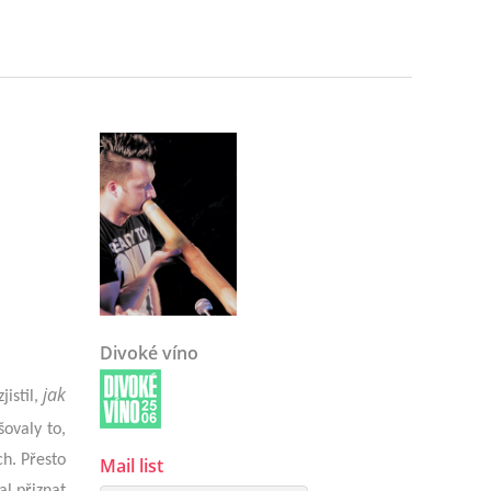
Divoké víno
jak
jistil,
ovaly to,
ch. Přesto
Mail list
al přiznat