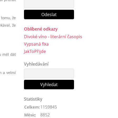
l tomu, že
kával, že
Oblíbené odkazy
Divoké víno - literární časopis
Vypsaná fixa
JakToPřijde
u měl dát
Vyhledávání
m a velmi
Statistiky
1159845
Celkem:
8852
Měsíc: