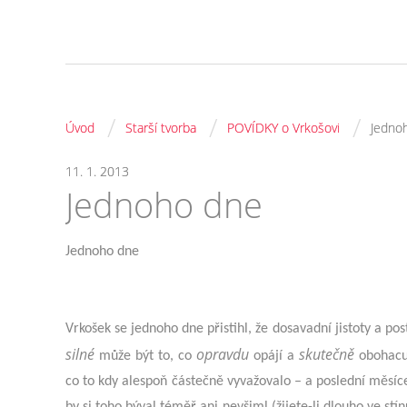
/
/
/
Úvod
Starší tvorba
POVÍDKY o Vrkošovi
Jedno
11. 1. 2013
Jednoho dne
Jednoho dne
Vrkošek se jednoho dne přistihl, že dosavadní jistoty a post
silné
opravdu
skutečně
může být to, co
opájí a
obohacuj
co to kdy alespoň částečně vyvažovalo – a poslední měsíc
by si toho býval téměř ani nevšiml (žijete-li dlouho ve stí