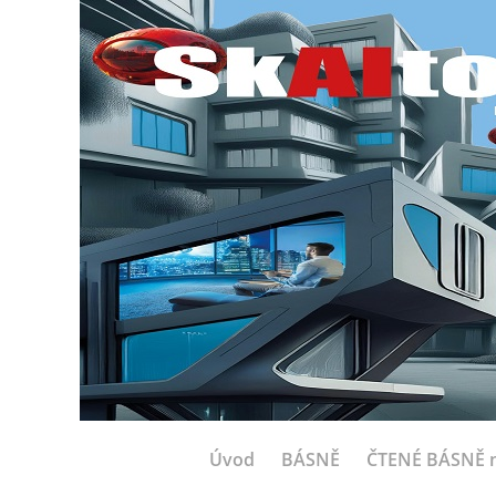
Úvod
BÁSNĚ
ČTENÉ BÁSNĚ n