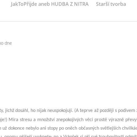
JakToPřijde aneb HUDBA Z NITRA
Starší tvorba
ho dne
y, jichž dosáhl, ho nijak neuspokojují. (A teprve až později s podivem z
e!) Míra stresu a množství znepokojivých věcí prostě výrazně převyš
e už dokonce nebylo ani stopy po oněch občasných světlejších chvilká
nu, onomu příšeří uvyknete; no a Vrkošek si při své troubovitosti odmít