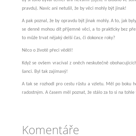
pravdu). Navíc ani netušil, že by věci mohly být jinak!
A pak poznal, že by opravdu být jinak mohly. A to, jak byl
se denně mohou dít příjemné věci, a to prakticky bez př
to může trvat nějaký delší čas, či dokonce roky?
Něco o životě přeci věděl!
Když se ovšem vracíval z oněch neskutečně obohacujících
šanci. Byl tak zajímavý!
A tak se rozhodl pro cestu růstu a vzletu. Měl po boku h
radostným. A časem měl poznat, že stálo za to si na tohle
Komentáře