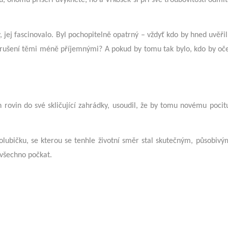
y, jej fascinovalo. Byl pochopitelně opatrný – vždyť kdo by hned uvěři
erušení těmi méně příjemnými? A pokud by tomu tak bylo, kdo by oče
 rovin do své skličující zahrádky, usoudil, že by tomu novému pocit
olubičku, se kterou se tenhle životní směr stal skutečným, působivý
 všechno počkat.