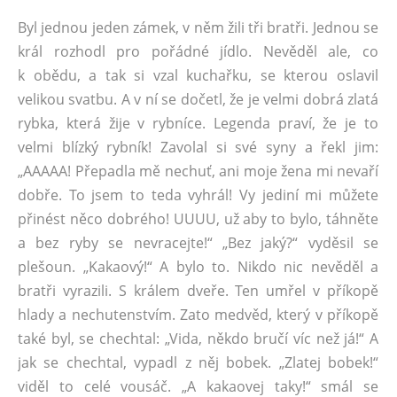
Byl jednou jeden zámek, v něm žili tři bratři. Jednou se
král rozhodl pro pořádné jídlo. Nevěděl ale, co
k obědu, a tak si vzal kuchařku, se kterou oslavil
velikou svatbu. A v ní se dočetl, že je velmi dobrá zlatá
rybka, která žije v rybníce. Legenda praví, že je to
velmi blízký rybník! Zavolal si své syny a řekl jim:
„AAAAA! Přepadla mě nechuť, ani moje žena mi nevaří
dobře. To jsem to teda vyhrál! Vy jediní mi můžete
přinést něco dobrého! UUUU, už aby to bylo, táhněte
a bez ryby se nevracejte!“ „Bez jaký?“ vyděsil se
plešoun. „Kakaový!“ A bylo to. Nikdo nic nevěděl a
bratři vyrazili. S králem dveře. Ten umřel v příkopě
hlady a nechutenstvím. Zato medvěd, který v příkopě
také byl, se chechtal: „Vida, někdo bručí víc než já!“ A
jak se chechtal, vypadl z něj bobek. „Zlatej bobek!“
viděl to celé vousáč. „A kakaovej taky!“ smál se