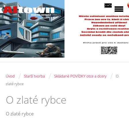
/
/
/
Úvod
Starší tvorba
Skládané POVÍDKY otce a dcery
O
zlaté rybce
O zlaté rybce
O zlaté rybce