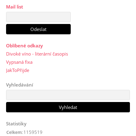
Mail list
Oblíbené odkazy
Divoké víno - literární časopis
Vypsaná fixa
JakToPřijde
Vyhledávání
Statistiky
1159519
Celkem: