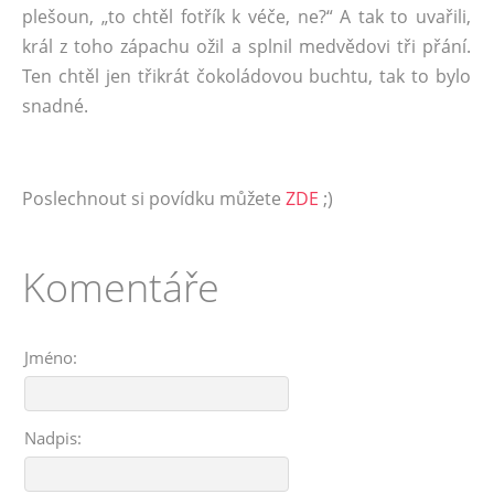
plešoun, „to chtěl fotřík k véče, ne?“ A tak to uvařili,
král z toho zápachu ožil a splnil medvědovi tři přání.
Ten chtěl jen třikrát čokoládovou buchtu, tak to bylo
snadné.
Poslechnout si povídku můžete
ZDE
;)
Komentáře
Jméno:
Nadpis: