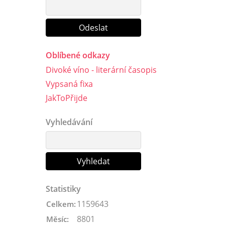
Oblíbené odkazy
Divoké víno - literární časopis
Vypsaná fixa
JakToPřijde
Vyhledávání
Statistiky
1159643
Celkem:
8801
Měsíc: