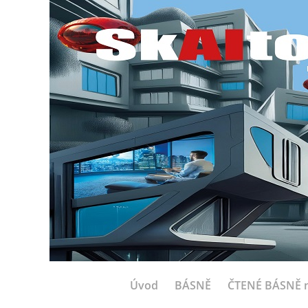
Úvod
BÁSNĚ
ČTENÉ BÁSNĚ n