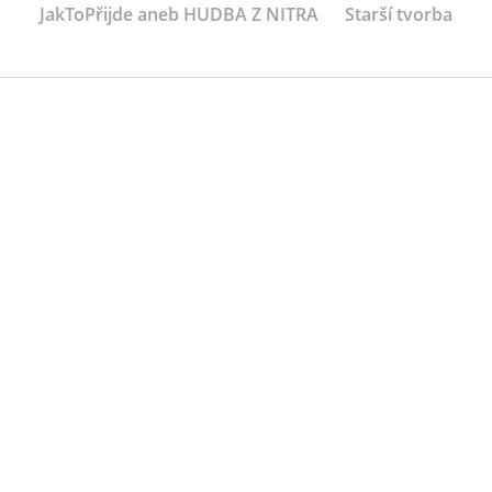
JakToPřijde aneb HUDBA Z NITRA
Starší tvorba