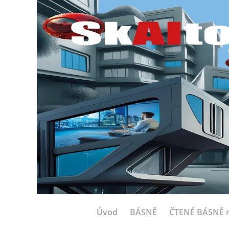
Úvod
BÁSNĚ
ČTENÉ BÁSNĚ n