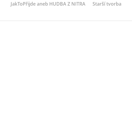
JakToPřijde aneb HUDBA Z NITRA
Starší tvorba