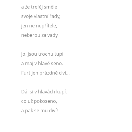
a že trefěj směle
svoje vlastní řady,
jen ne nepřítele,
neberou za vady.
Jo, jsou trochu tupí
a maj v hlavě seno.
Furt jen prázdně civí…
Dál si v hlavách kupí,
co už pokoseno,
a pak se mu diví!