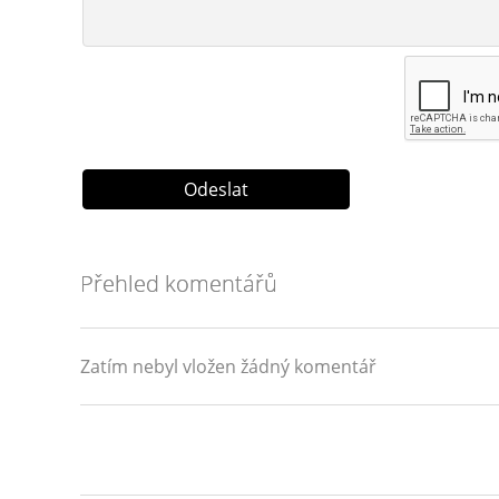
Přehled komentářů
Zatím nebyl vložen žádný komentář