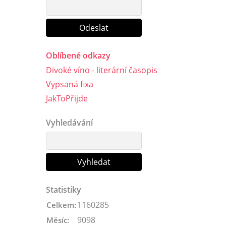
Oblíbené odkazy
Divoké víno - literární časopis
Vypsaná fixa
JakToPřijde
Vyhledávání
Statistiky
1160285
Celkem:
9098
Měsíc: