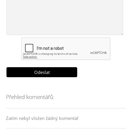
Přehled komentářů
Zatím nebyl vložen žádný komentář