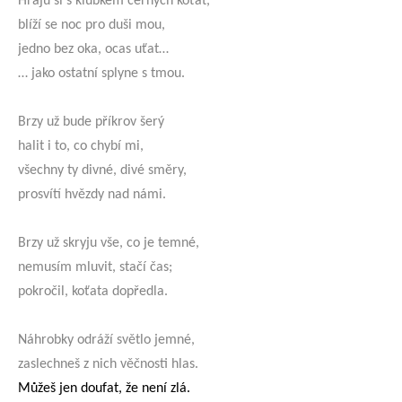
Hraju si s klubkem černých koťat,
blíží se noc pro duši mou,
jedno bez oka, ocas uťat…
… jako ostatní splyne s tmou.
Brzy už bude příkrov šerý
halit i to, co chybí mi,
všechny ty divné, divé směry,
prosvítí hvězdy nad námi.
Brzy už skryju vše, co je temné,
nemusím mluvit, stačí čas;
pokročil, koťata dopředla.
Náhrobky odráží světlo jemné,
zaslechneš z nich věčnosti hlas.
Můžeš jen doufat, že není zlá.