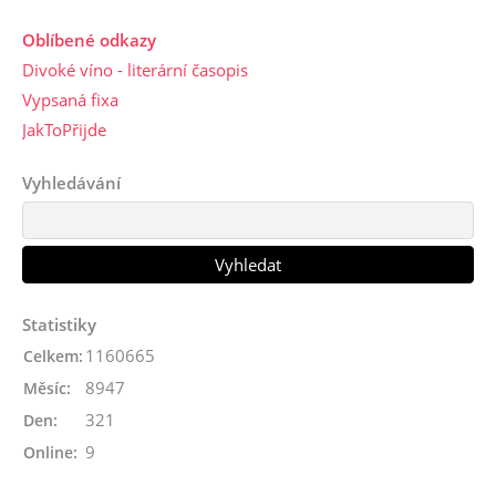
Oblíbené odkazy
Divoké víno - literární časopis
Vypsaná fixa
JakToPřijde
Vyhledávání
Statistiky
1160665
Celkem:
8947
Měsíc:
321
Den:
9
Online: