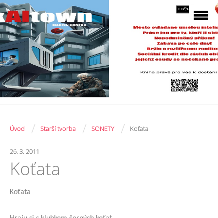
/
/
/
Úvod
Starší tvorba
SONETY
Koťata
26. 3. 2011
Koťata
Koťata