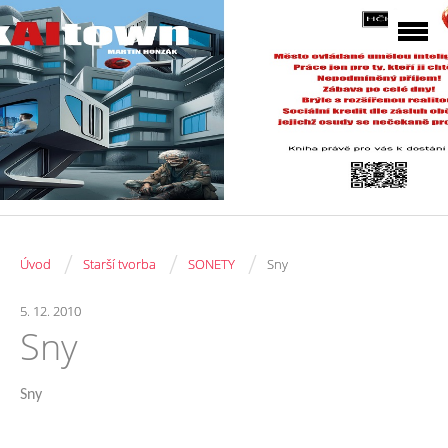
/
/
/
Úvod
Starší tvorba
SONETY
Sny
5. 12. 2010
Sny
Sny