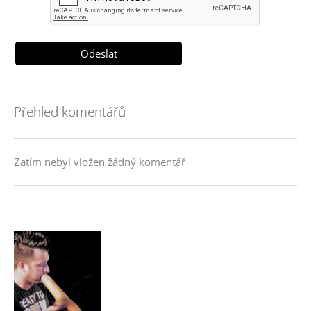
Přehled komentářů
Zatím nebyl vložen žádný komentář