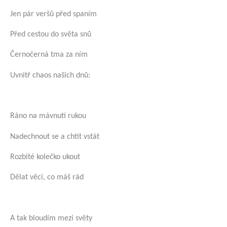
Jen pár veršů před spaním
Před cestou do světa snů
Černočerná tma za ním
Uvnitř chaos našich dnů:
Ráno na mávnutí rukou
Nadechnout se a chtít vstát
Rozbité kolečko ukout
Dělat věci, co máš rád
A tak bloudím mezi světy