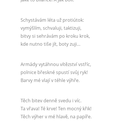
Schystávám léta už protiútok:
vymýšlím, schvaluji, taktizuji,
bitvy si sehrávám po kroku krok,
kde nutno tiše jít, boty zuji…
Armády vytáhnou vítězství vstříc,
polnice břeskné spustí svůj ryk!
Barvy mé vlají v téhle výhře.
Těch bitev denně svedu i víc.
Ta vřava! Té krve! Ten mocný křik!
Těch výher v mé hlavě, na papíře.