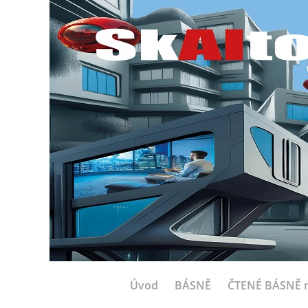
Úvod
BÁSNĚ
ČTENÉ BÁSNĚ n