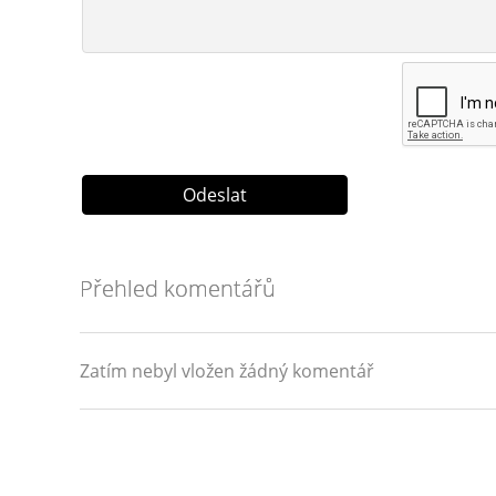
Přehled komentářů
Zatím nebyl vložen žádný komentář