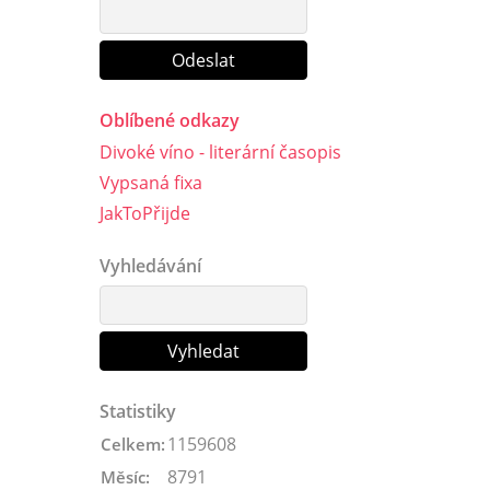
Oblíbené odkazy
Divoké víno - literární časopis
Vypsaná fixa
JakToPřijde
Vyhledávání
Statistiky
1159608
Celkem:
8791
Měsíc: