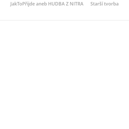
JakToPřijde aneb HUDBA Z NITRA
Starší tvorba