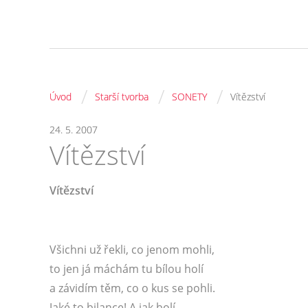
/
/
/
Úvod
Starší tvorba
SONETY
Vítězství
24. 5. 2007
Vítězství
Vítězství
Všichni už řekli, co jenom mohli,
to jen já máchám tu bílou holí
a závidím těm, co o kus se pohli.
Jaké to bilance! A jak bolí.