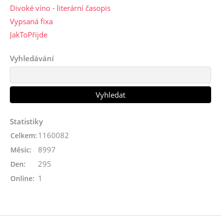
Divoké víno - literární časopis
Vypsaná fixa
JakToPřijde
Vyhledávání
Statistiky
1160082
Celkem:
8997
Měsíc:
295
Den:
1
Online: