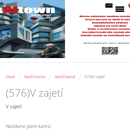
/
/
/
Úvod
Starší tvorba
Starší básně
(576)V zajetí
(576)V zajetí
V zajetí
Nedávno jsem kamsi