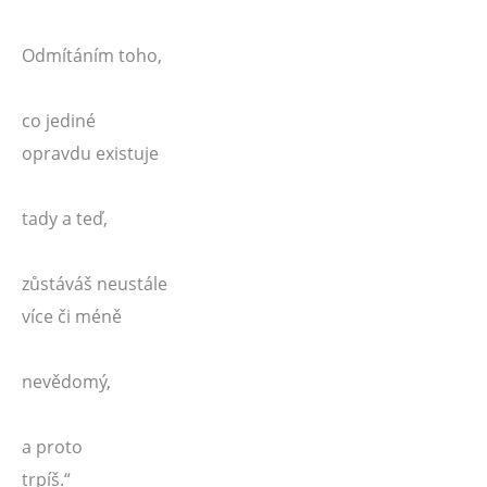
Odmítáním toho,
co jediné
opravdu existuje
tady a teď,
zůstáváš neustále
více či méně
nevědomý,
a proto
trpíš.“