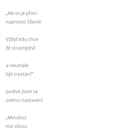
„Ale to je přeci
naprosto šílené!
Vždyť kdo chce
žít strastiplně
a neustále
být trestán?“
podivil jsem se
svému nastavení
„Minulost
má silnou