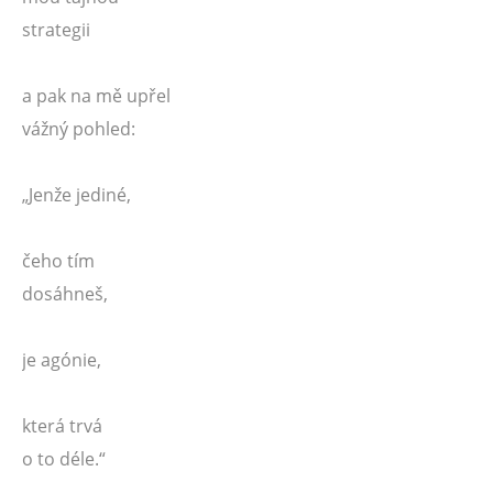
strategii
a pak na mě upřel
vážný pohled:
„Jenže jediné,
čeho tím
dosáhneš,
je agónie,
která trvá
o to déle.“