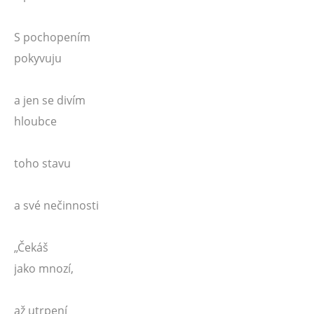
S pochopením
pokyvuju
a jen se divím
hloubce
toho stavu
a své nečinnosti
„Čekáš
jako mnozí,
až utrpení