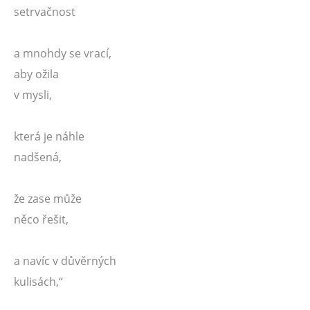
setrvačnost
a mnohdy se vrací,
aby ožila
v mysli,
která je náhle
nadšená,
že zase může
něco řešit,
a navíc v důvěrných
kulisách,“