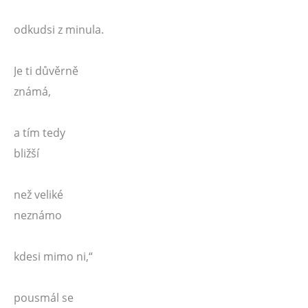
odkudsi z minula.
Je ti důvěrně
známá,
a tím tedy
bližší
než veliké
neznámo
kdesi mimo ni,“
pousmál se