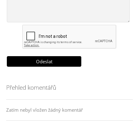
Přehled komentářů
Zatím nebyl vložen žádný komentář