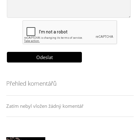
Přehled komentářů
Zatím nebyl vložen žádný komentář