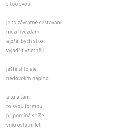
s tou svou
Je to závratné cestování
mezi hvězdami
a přál bych si to
vyjádřit vzletněji
ještě si to ale
nedovolím naplno
a tu a tam
to svou formou
připomíná spíše
vnitrostátní let