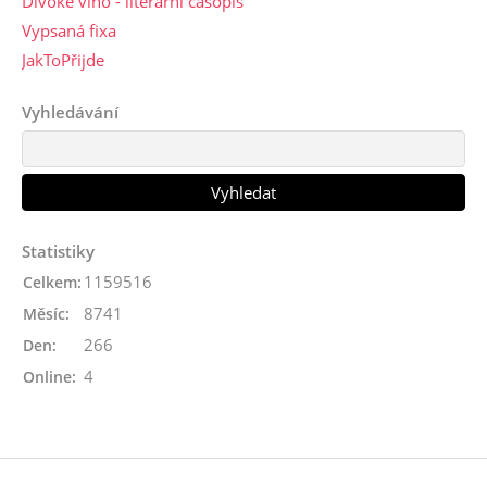
Divoké víno - literární časopis
Vypsaná fixa
JakToPřijde
Vyhledávání
Statistiky
1159516
Celkem:
8741
Měsíc:
266
Den:
4
Online: