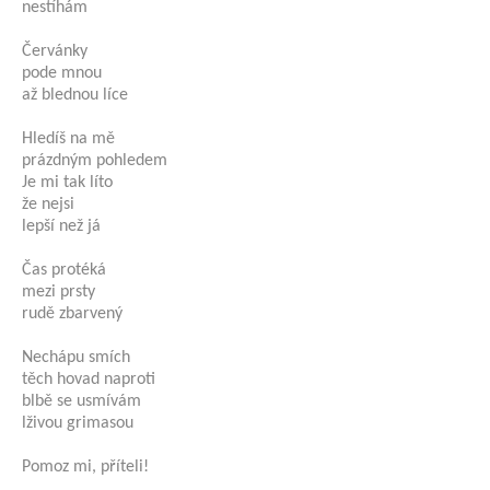
nestíhám
Červánky
pode mnou
až blednou líce
Hledíš na mě
prázdným pohledem
Je mi tak líto
že nejsi
lepší než já
Čas protéká
mezi prsty
rudě zbarvený
Nechápu smích
těch hovad naproti
blbě se usmívám
lživou grimasou
Pomoz mi, příteli!