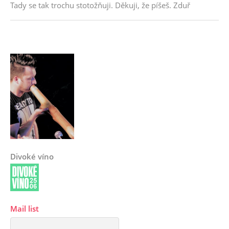
Tady se tak trochu stotožňuji. Děkuji, že píšeš. Zduř
Divoké víno
Mail list