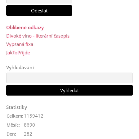
Oblíbené odkazy
Divoké víno - literární časopis
Vypsaná fixa
JakToPřijde
Vyhledávání
Statistiky
1159412
Celkem:
8690
Měsíc:
282
Den: