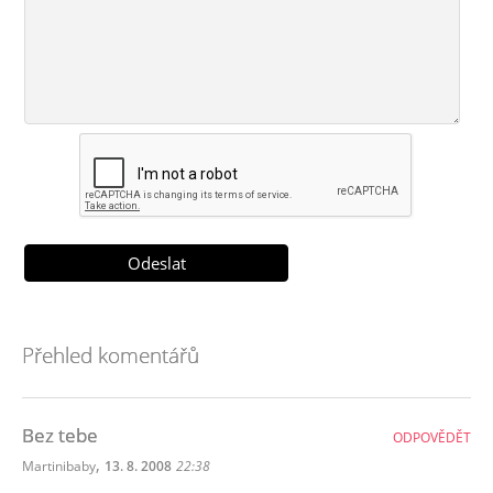
Přehled komentářů
Bez tebe
ODPOVĚDĚT
,
Martinibaby
13. 8. 2008
22:38