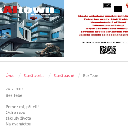
/
/
/
Úvod
Starší tvorba
Starší básně
Bez Tebe
24. 7. 2007
Bez Tebe
Pomoz mi, příteli!
Ostře řežu
zákruty života
Na dvanáctou