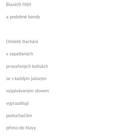
Blaničtí řitíři
a podobné bandy
Omleté tlachání
v zapatlaných
provařených kulisách
se s každým jalovým
vyzpívávaným slovem
vyprazdňují
posluchačům
přímo do hlavy