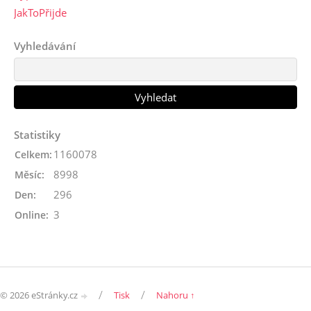
JakToPřijde
Vyhledávání
Statistiky
1160078
Celkem:
8998
Měsíc:
296
Den:
3
Online:
/
/
© 2026 eStránky.cz
Tisk
Nahoru ↑