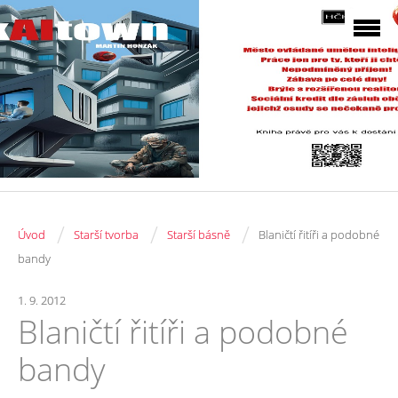
/
/
/
Úvod
Starší tvorba
Starší básně
Blaničtí řitíři a podobné
bandy
1. 9. 2012
Blaničtí řitíři a podobné
bandy