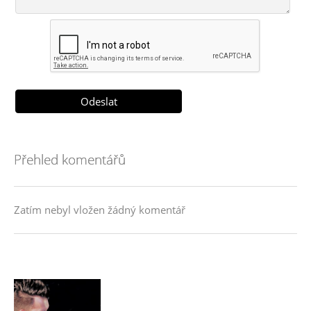
Přehled komentářů
Zatím nebyl vložen žádný komentář