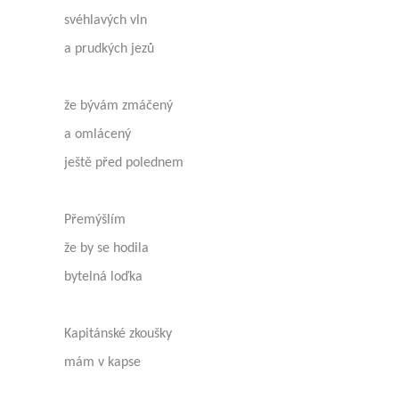
svéhlavých vln
a prudkých jezů
že bývám zmáčený
a omlácený
ještě před polednem
Přemýšlím
že by se hodila
bytelná loďka
Kapitánské zkoušky
mám v kapse