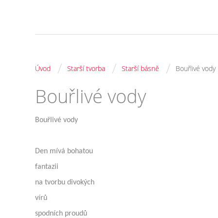
/
/
/
Úvod
Starší tvorba
Starší básně
Bouřlivé vody
Bouřlivé vody
Bouřlivé vody
Den mívá bohatou
fantazii
na tvorbu divokých
vírů
spodních proudů