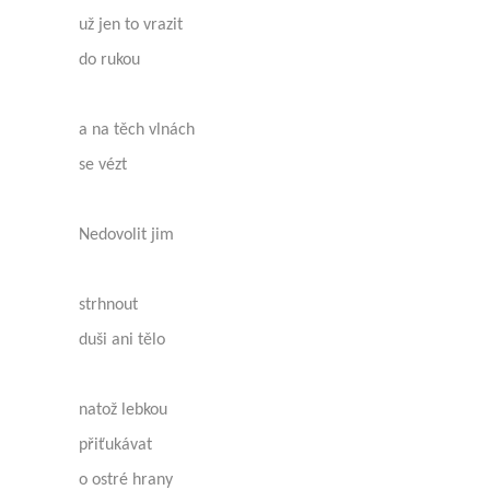
už jen to vrazit
do rukou
a na těch vlnách
se vézt
Nedovolit jim
strhnout
duši ani tělo
natož lebkou
přiťukávat
o ostré hrany