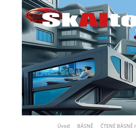
Úvod
BÁSNĚ
ČTENÉ BÁSNĚ n