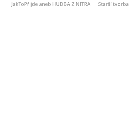
JakToPřijde aneb HUDBA Z NITRA
Starší tvorba