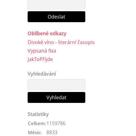
Oblíbené odkazy
Divoké víno - literární časopis
Vypsaná fixa
JakToPřijde
Vyhledávání
Statistiky
1159786
Celkem:
8833
Měsíc: