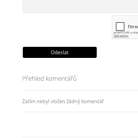
Přehled komentářů
Zatím nebyl vložen žádný komentář