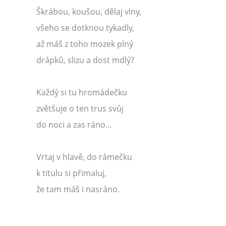
Škrábou, koušou, dělaj vlny,
všeho se dotknou tykadly,
až máš z toho mozek plný
drápků, slizu a dost mdlý?
Každý si tu hromádečku
zvětšuje o ten trus svůj
do noci a zas ráno…
Vrtaj v hlavě, do rámečku
k titulu si přimaluj,
že tam máš i nasráno.