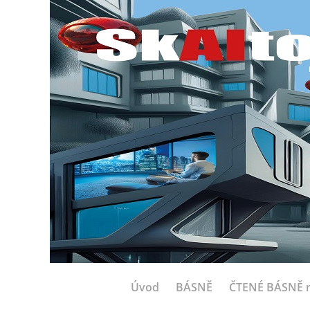
Úvod
BÁSNĚ
ČTENÉ BÁSNĚ n