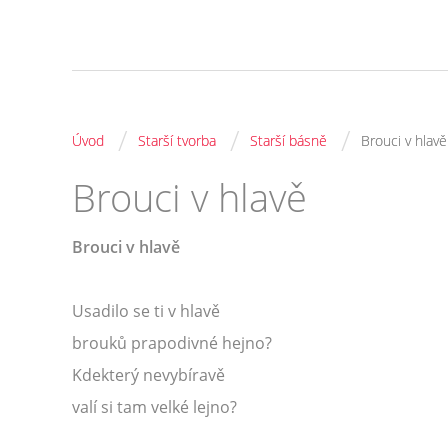
/
/
/
Úvod
Starší tvorba
Starší básně
Brouci v hlavě
Brouci v hlavě
Brouci v hlavě
Usadilo se ti v hlavě
brouků prapodivné hejno?
Kdekterý nevybíravě
valí si tam velké lejno?