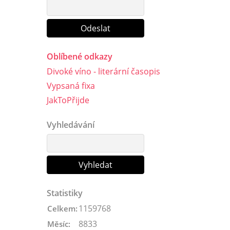
Oblíbené odkazy
Divoké víno - literární časopis
Vypsaná fixa
JakToPřijde
Vyhledávání
Statistiky
1159768
Celkem:
8833
Měsíc: