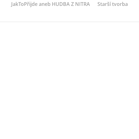
JakToPřijde aneb HUDBA Z NITRA
Starší tvorba