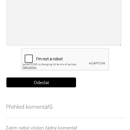
Přehled komentářů
Zatím nebyl vložen žádný komentář