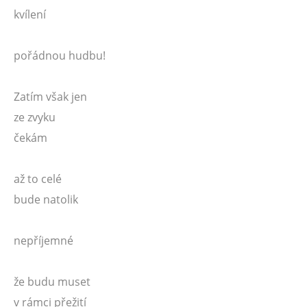
kvílení
pořádnou hudbu!
Zatím však jen
ze zvyku
čekám
až to celé
bude natolik
nepříjemné
že budu muset
v rámci přežití