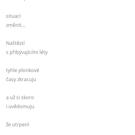
situaci
změnit…
Naštěstí
s přibývajícími léty
tyhle plonkové
časy zkracuju
a už si skoro
i uvědomuju
že utrpení