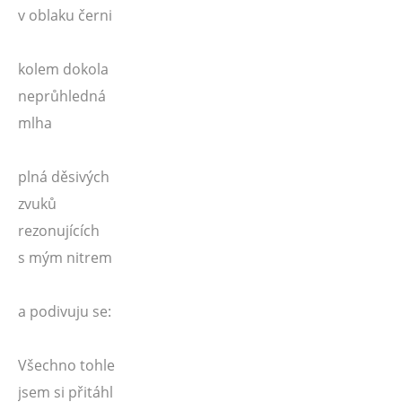
v oblaku černi
kolem dokola
neprůhledná
mlha
plná děsivých
zvuků
rezonujících
s mým nitrem
a podivuju se:
Všechno tohle
jsem si přitáhl