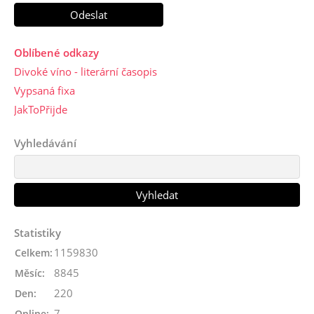
Oblíbené odkazy
Divoké víno - literární časopis
Vypsaná fixa
JakToPřijde
Vyhledávání
Statistiky
1159830
Celkem:
8845
Měsíc:
220
Den:
7
Online: