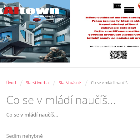
/
/
/
Úvod
Starší tvorba
Starší básně
Co se v mládí naučíš...
Co se v mládí naučíš...
Co se v mládí naučíš…
Sedím nehybně