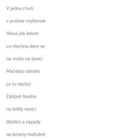
V jednu chvíli
v pralese myšlenek:
Hlava jde kolem
co všechno dere se
na místo na slunci
Mačetou utínám
co tu nechci
Zálibně hledím
na květy vonící
štěstím a nápady
na kmeny mohutné