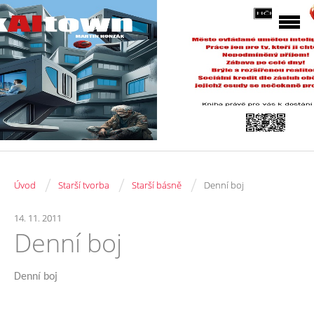
/
/
/
Úvod
Starší tvorba
Starší básně
Denní boj
14. 11. 2011
Denní boj
Denní boj