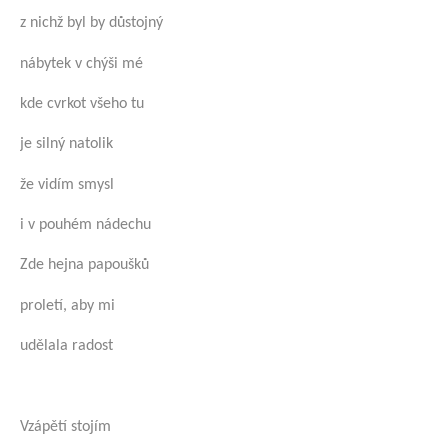
z nichž byl by důstojný
nábytek v chýši mé
kde cvrkot všeho tu
je silný natolik
že vidím smysl
i v pouhém nádechu
Zde hejna papoušků
proletí, aby mi
udělala radost
Vzápětí stojím