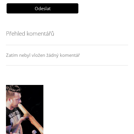
Přehled komentářů
Zatím nebyl vložen žádný komentář