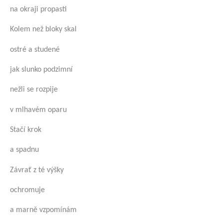
na okraji propasti
Kolem než bloky skal
ostré a studené
jak slunko podzimní
nežli se rozpije
v mlhavém oparu
Stačí krok
a spadnu
Závrať z té výšky
ochromuje
a marně vzpomínám