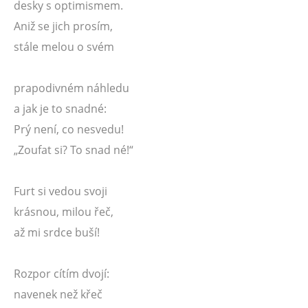
desky s optimismem.
Aniž se jich prosím,
stále melou o svém
prapodivném náhledu
a jak je to snadné:
Prý není, co nesvedu!
„Zoufat si? To snad né!“
Furt si vedou svoji
krásnou, milou řeč,
až mi srdce buší!
Rozpor cítím dvojí:
navenek než křeč