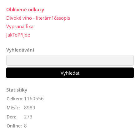
Oblíbené odkazy
Divoké víno - literární časopis
Vypsaná fixa
JakToPřijde
Vyhledávání
Statistiky
1160556
Celkem:
8989
Měsíc:
273
Den:
8
Online: