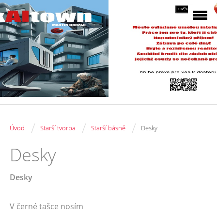
/
/
/
Úvod
Starší tvorba
Starší básně
Desky
Desky
Desky
V černé tašce nosím