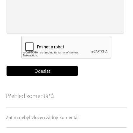
Přehled komentářů
Zatím nebyl vložen žádný komentář