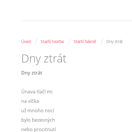
/
/
/
Úvod
Starší tvorba
Starší básně
Dny ztrát
Dny ztrát
Dny ztrát
Únava tlačí mi
na víčka
už mnoho nocí
bylo bezesných
nebo procitnutí