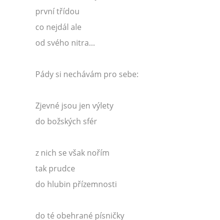
první třídou
co nejdál ale
od svého nitra…
Pády si nechávám pro sebe:
Zjevné jsou jen výlety
do božských sfér
z nich se však nořím
tak prudce
do hlubin přízemnosti
do té obehrané písničky