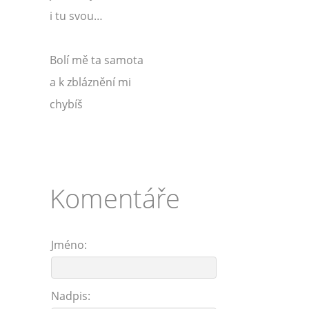
i tu svou…
Bolí mě ta samota
a k zbláznění mi
chybíš
Komentáře
Jméno:
Nadpis: