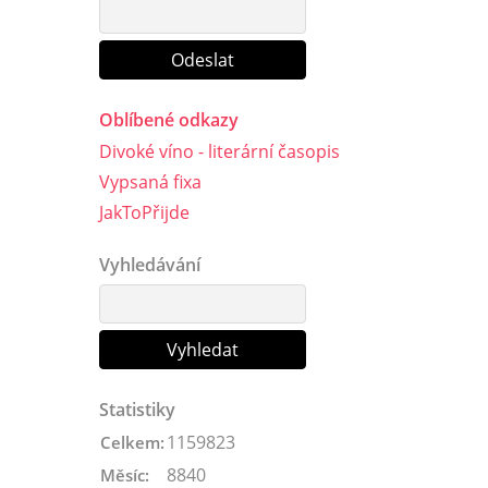
Oblíbené odkazy
Divoké víno - literární časopis
Vypsaná fixa
JakToPřijde
Vyhledávání
Statistiky
1159823
Celkem:
8840
Měsíc: