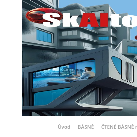
Úvod
BÁSNĚ
ČTENÉ BÁSNĚ n