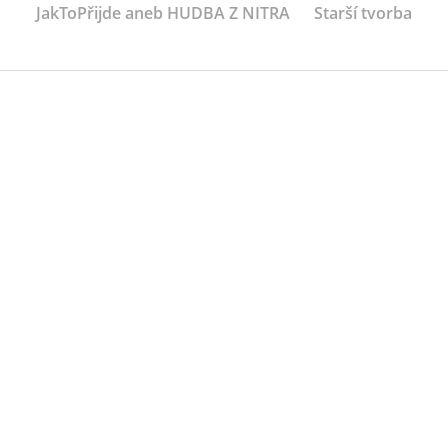
JakToPřijde aneb HUDBA Z NITRA
Starší tvorba