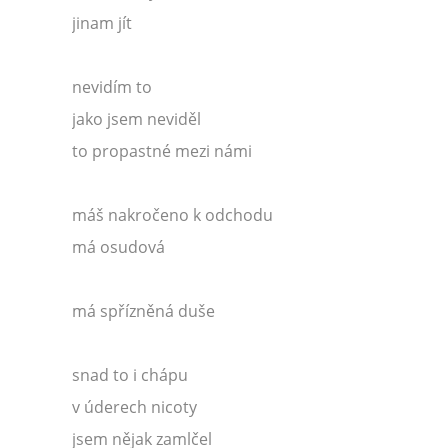
jinam jít
nevidím to
jako jsem neviděl
to propastné mezi námi
máš nakročeno k odchodu
má osudová
má spřízněná duše
snad to i chápu
v úderech nicoty
jsem nějak zamlčel