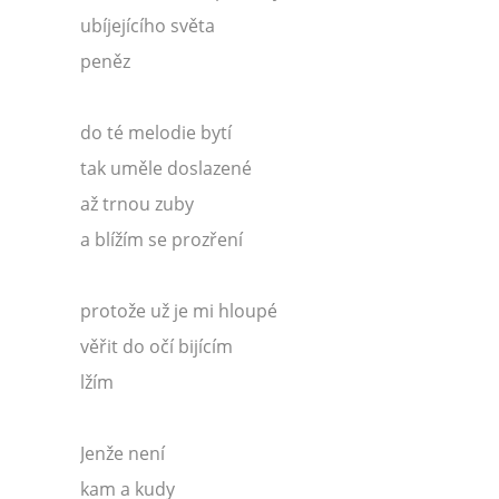
ubíjejícího světa
peněz
do té melodie bytí
tak uměle doslazené
až trnou zuby
a blížím se prozření
protože už je mi hloupé
věřit do očí bijícím
lžím
Jenže není
kam a kudy