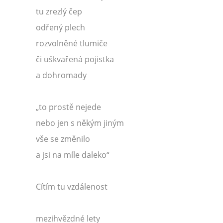
tu zrezlý čep
odřený plech
rozvolněné tlumiče
či uškvařená pojistka
a dohromady
„to prostě nejede
nebo jen s někým jiným
vše se změnilo
a jsi na míle daleko“
Cítím tu vzdálenost
mezihvězdné lety