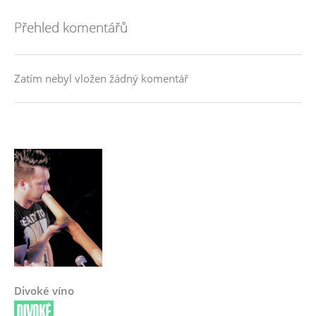
Přehled komentářů
Zatím nebyl vložen žádný komentář
Divoké víno