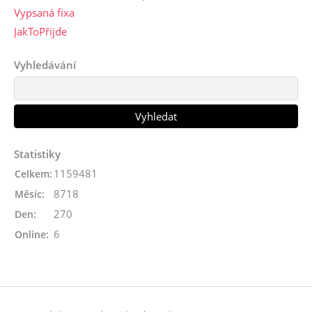
Vypsaná fixa
JakToPřijde
Vyhledávání
Statistiky
1159481
Celkem:
8718
Měsíc:
270
Den:
6
Online: