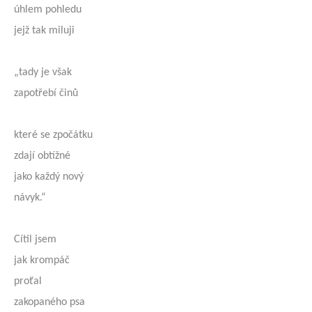
úhlem pohledu
jejž tak miluji
„tady je však
zapotřebí činů
které se zpočátku
zdají obtížné
jako každý nový
návyk.“
Cítil jsem
jak krompáč
proťal
zakopaného psa