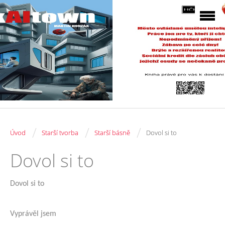
/
/
/
Úvod
Starší tvorba
Starší básně
Dovol si to
Dovol si to
Dovol si to
Vyprávěl jsem