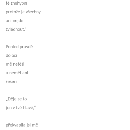
tě znehybní
protože je všechny
ani nejde
zvládnout.“
Pohled pravdě
do očí
mě netěšil
a neměl ani
řešení
„Děje se to
jen v tvé hlavě,“
překvapila jsi mě