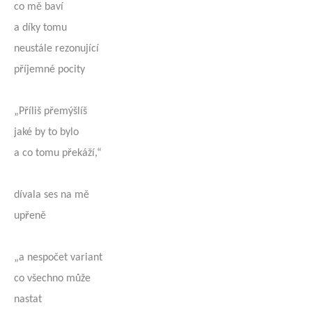
co mě baví
a díky tomu
neustále rezonující
příjemné pocity
„Příliš přemýšlíš
jaké by to bylo
a co tomu překáží,“
dívala ses na mě
upřeně
„a nespočet variant
co všechno může
nastat