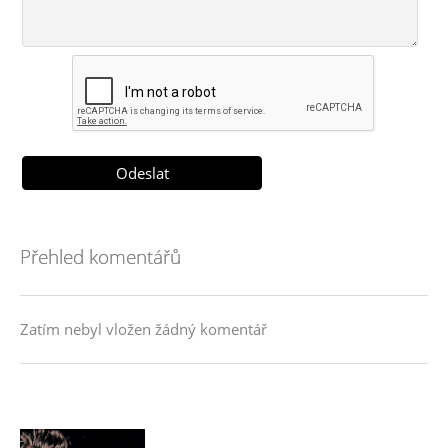
Přehled komentářů
Zatím nebyl vložen žádný komentář