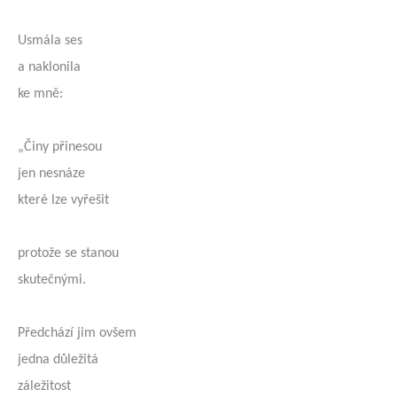
Usmála ses
a naklonila
ke mně:
„Činy přinesou
jen nesnáze
které lze vyřešit
protože se stanou
skutečnými.
Předchází jim ovšem
jedna důležitá
záležitost