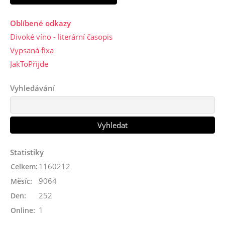
Oblíbené odkazy
Divoké víno - literární časopis
Vypsaná fixa
JakToPřijde
Vyhledávání
Statistiky
1160212
Celkem:
9064
Měsíc:
252
Den:
1
Online: