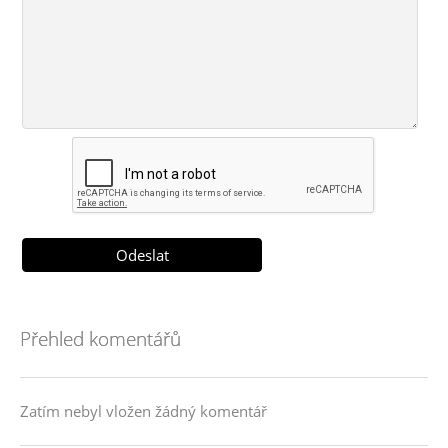
Přehled komentářů
Zatím nebyl vložen žádný komentář