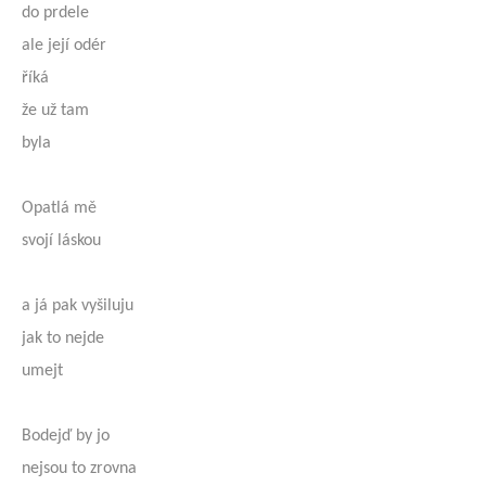
do prdele
ale její odér
říká
že už tam
byla
Opatlá mě
svojí láskou
a já pak vyšiluju
jak to nejde
umejt
Bodejď by jo
nejsou to zrovna