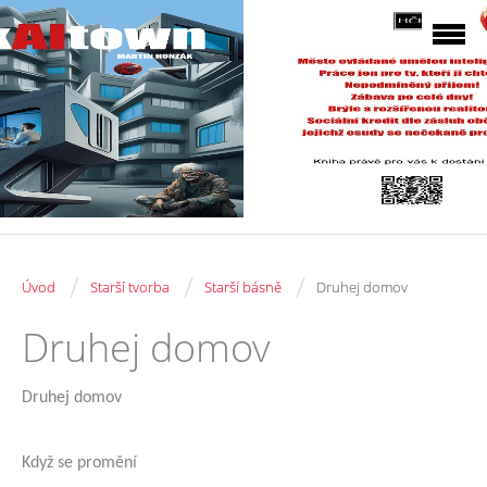
/
/
/
Úvod
Starší tvorba
Starší básně
Druhej domov
Druhej domov
Druhej domov
Když se promění