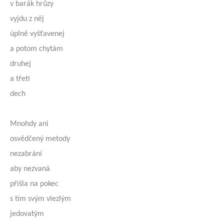
v barák hrůzy
vyjdu z něj
úplně vyšťavenej
a potom chytám
druhej
a třetí
dech
Mnohdy ani
osvědčený metody
nezabrání
aby nezvaná
přišla na pokec
s tím svým vlezlým
jedovatým