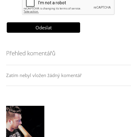
Přehled komentářů
Zatím nebyl vložen žádný komentář