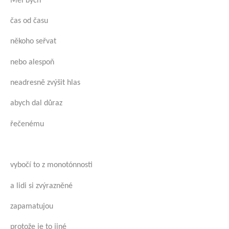
Měl bych
čas od času
někoho seřvat
nebo alespoň
neadresně zvýšit hlas
abych dal důraz
řečenému
vybočí to z monotónnosti
a lidi si zvýrazněné
zapamatujou
protože je to jiné