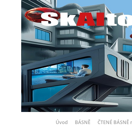
Úvod
BÁSNĚ
ČTENÉ BÁSNĚ n