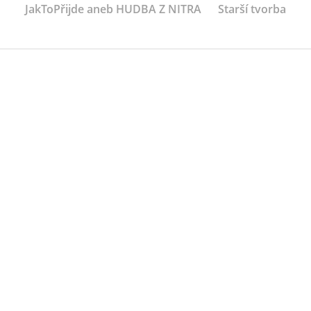
JakToPřijde aneb HUDBA Z NITRA
Starší tvorba