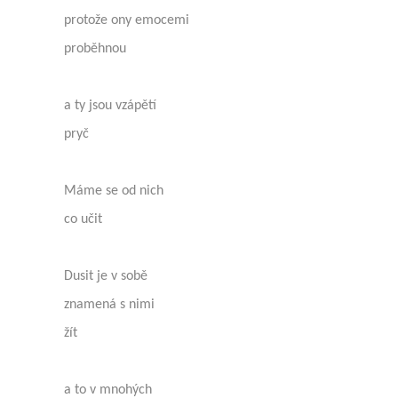
protože ony emocemi
proběhnou
a ty jsou vzápětí
pryč
Máme se od nich
co učit
Dusit je v sobě
znamená s nimi
žít
a to v mnohých