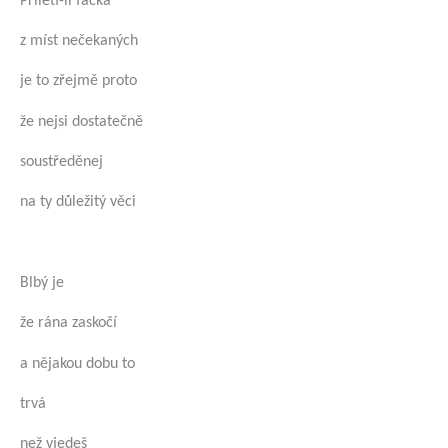
Přiletí-li facka
z míst nečekaných
je to zřejmě proto
že nejsi dostatečně
soustředěnej
na ty důležitý věci
Blbý je
že rána zaskočí
a nějakou dobu to
trvá
než vjedeš