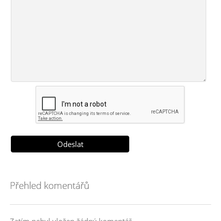
Přehled komentářů
Zatím nebyl vložen žádný komentář