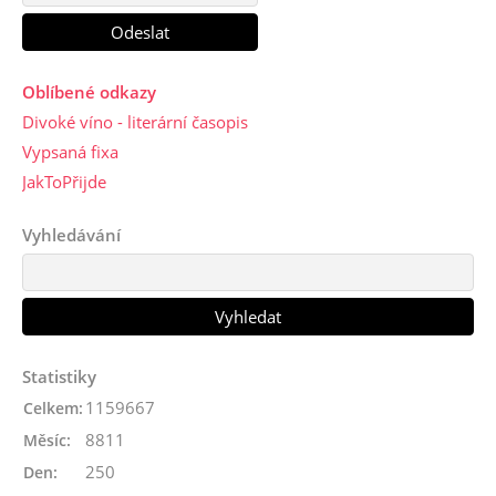
Oblíbené odkazy
Divoké víno - literární časopis
Vypsaná fixa
JakToPřijde
Vyhledávání
Statistiky
1159667
Celkem:
8811
Měsíc:
250
Den: