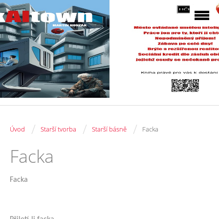
/
/
/
Úvod
Starší tvorba
Starší básně
Facka
Facka
Facka