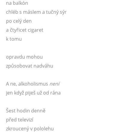
na balkón
chléb s máslem a tučný sýr
po celý den
a čtyřicet cigaret
k tomu
opravdu mohou
způsobovat nadváhu
A ne, alkoholismus
není
jen když piješ už od rána
Šest hodin denně
před televizí
zkroucený v pololehu