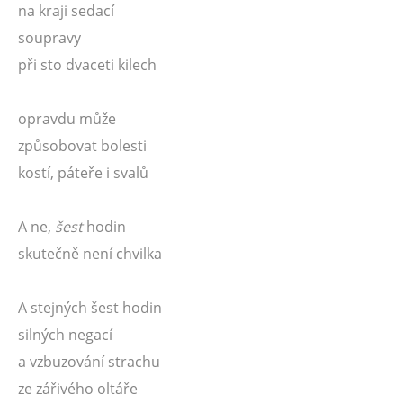
na kraji sedací
soupravy
při sto dvaceti kilech
opravdu může
způsobovat bolesti
kostí, páteře i svalů
A ne,
šest
hodin
skutečně není chvilka
A stejných šest hodin
silných negací
a vzbuzování strachu
ze zářivého oltáře