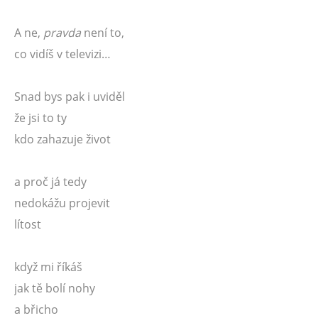
A ne,
pravda
není to,
co vidíš v televizi…
Snad bys pak i uviděl
že jsi to ty
kdo zahazuje život
a proč já tedy
nedokážu projevit
lítost
když mi říkáš
jak tě bolí nohy
a břicho