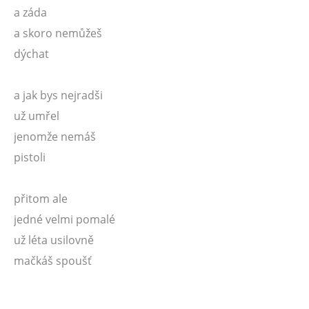
a záda
a skoro nemůžeš
dýchat
a jak bys nejradši
už umřel
jenomže nemáš
pistoli
přitom ale
jedné velmi pomalé
už léta usilovně
mačkáš spoušť