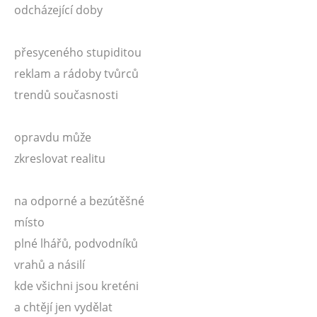
odcházející doby
přesyceného stupiditou
reklam a rádoby tvůrců
trendů současnosti
opravdu může
zkreslovat realitu
na odporné a bezútěšné
místo
plné lhářů, podvodníků
vrahů a násilí
kde všichni jsou kreténi
a chtějí jen vydělat