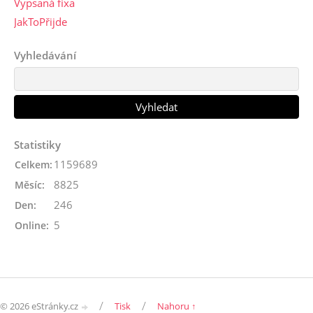
Vypsaná fixa
JakToPřijde
Vyhledávání
Statistiky
1159689
Celkem:
8825
Měsíc:
246
Den:
5
Online:
/
/
© 2026 eStránky.cz
Tisk
Nahoru ↑