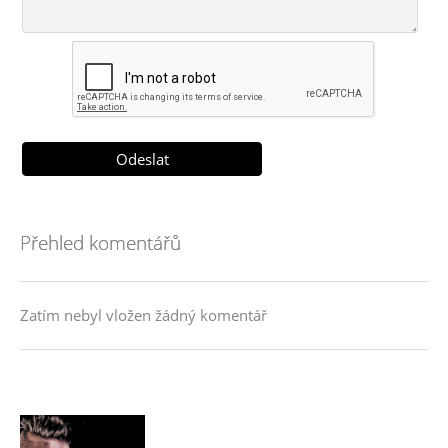
Přehled komentářů
Zatím nebyl vložen žádný komentář