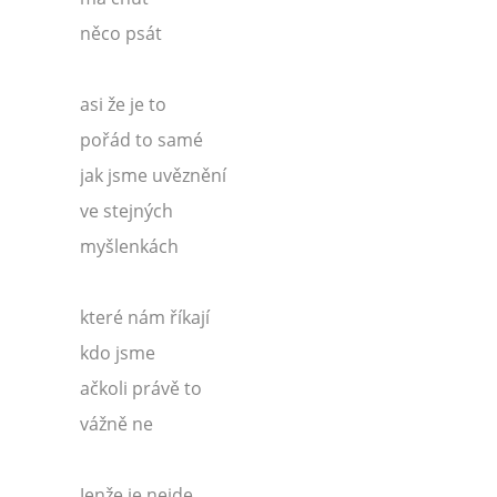
něco psát
asi že je to
pořád to samé
jak jsme uvěznění
ve stejných
myšlenkách
které nám říkají
kdo jsme
ačkoli právě to
vážně ne
Jenže je nejde