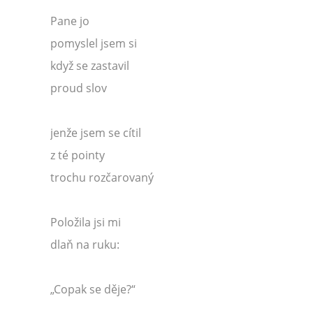
Pane jo
pomyslel jsem si
když se zastavil
proud slov
jenže jsem se cítil
z té pointy
trochu rozčarovaný
Položila jsi mi
dlaň na ruku:
„Copak se děje?“