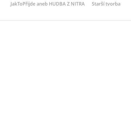
JakToPřijde aneb HUDBA Z NITRA
Starší tvorba