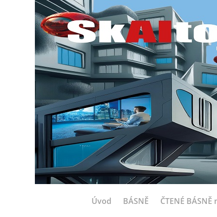
Úvod
BÁSNĚ
ČTENÉ BÁSNĚ n