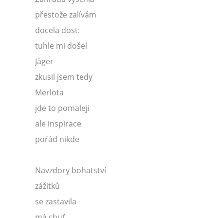
přestože zalívám
docela dost:
tuhle mi došel
Jäger
zkusil jsem tedy
Merlota
jde to pomaleji
ale inspirace
pořád nikde
Navzdory bohatství
zážitků
se zastavila
má chuť