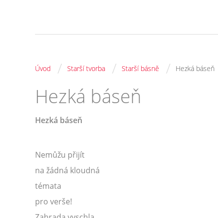
/
/
/
Úvod
Starší tvorba
Starší básně
Hezká báseň
Hezká báseň
Hezká báseň
Nemůžu přijít
na žádná kloudná
témata
pro verše!
Zahrada vyschla