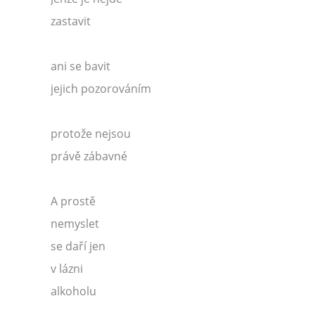
zastavit
ani se bavit
jejich pozorováním
protože nejsou
právě zábavné
A prostě
nemyslet
se daří jen
v lázni
alkoholu