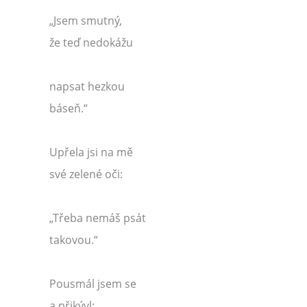
„Jsem smutný,
že teď nedokážu
napsat hezkou
báseň.“
Upřela jsi na mě
své zelené oči:
„Třeba nemáš psát
takovou.“
Pousmál jsem se
a přikývl: