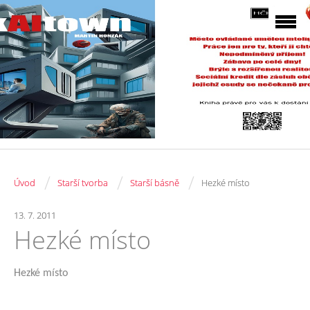
/
/
/
Úvod
Starší tvorba
Starší básně
Hezké místo
13. 7. 2011
Hezké místo
Hezké místo