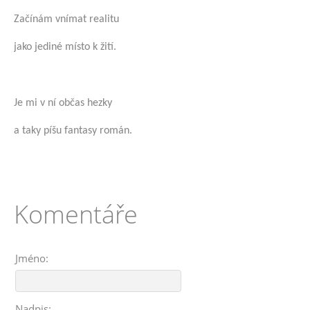
Začínám vnímat realitu
jako jediné místo k žití.
Je mi v ní občas hezky
a taky píšu fantasy román.
Komentáře
Jméno:
Nadpis: