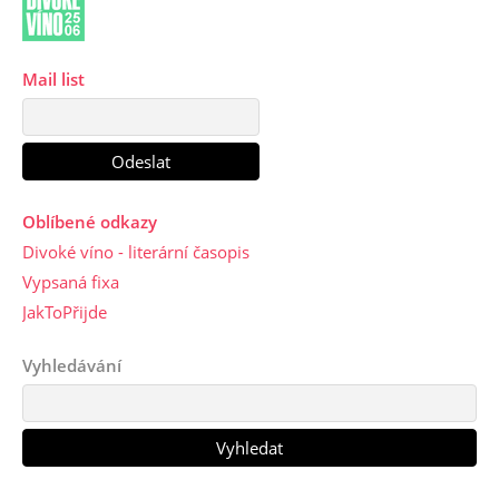
Mail list
Oblíbené odkazy
Divoké víno - literární časopis
Vypsaná fixa
JakToPřijde
Vyhledávání