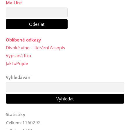
Mail list
Oblíbené odkazy
Divoké víno - literární časopis
Vypsaná fixa
JakToPřijde
Vyhledávání
Statistiky
1160292
Celkem: