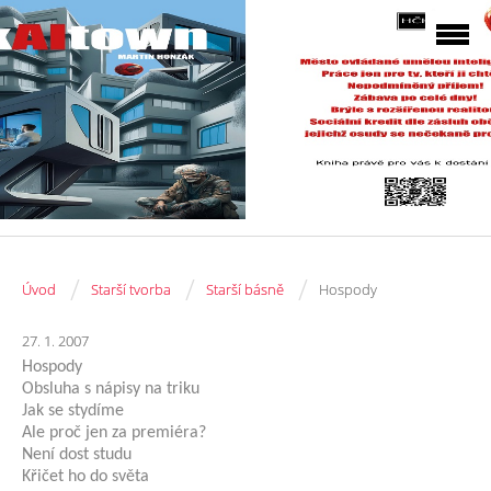
/
/
/
Úvod
Starší tvorba
Starší básně
Hospody
27. 1. 2007
Hospody
Obsluha s nápisy na triku
Jak se stydíme
Ale proč jen za premiéra?
Není dost studu
Křičet ho do světa