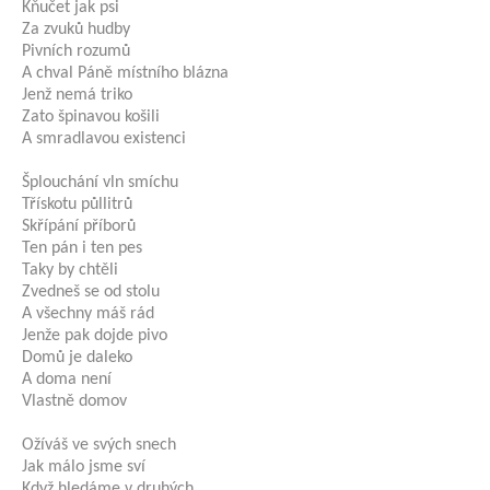
Kňučet jak psi
Za zvuků hudby
Pivních rozumů
A chval Páně místního blázna
Jenž nemá triko
Zato špinavou košili
A smradlavou existenci
Šplouchání vln smíchu
Třískotu půllitrů
Skřípání příborů
Ten pán i ten pes
Taky by chtěli
Zvedneš se od stolu
A všechny máš rád
Jenže pak dojde pivo
Domů je daleko
A doma není
Vlastně domov
Ožíváš ve svých snech
Jak málo jsme sví
Když hledáme v druhých