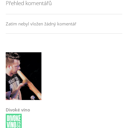
Přehled komentářů
Zatím nebyl vložen žádný komentář
Divoké víno