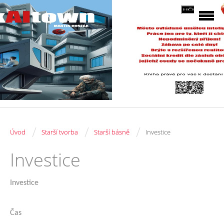
/
/
/
Úvod
Starší tvorba
Starší básně
Investice
Investice
Investice
Čas