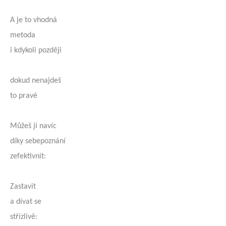
A je to vhodná
metoda
i kdykoli později
dokud nenajdeš
to pravé
Můžeš ji navíc
díky sebepoznání
zefektivnit:
Zastavit
a dívat se
střízlivě: