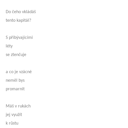
Do čeho vkládáš
tento kapitál?
S přibývajícími
léty
se ztenčuje
a co je vzácné
neměl bys
promarnit
Máš v rukách
jej využít
k růstu