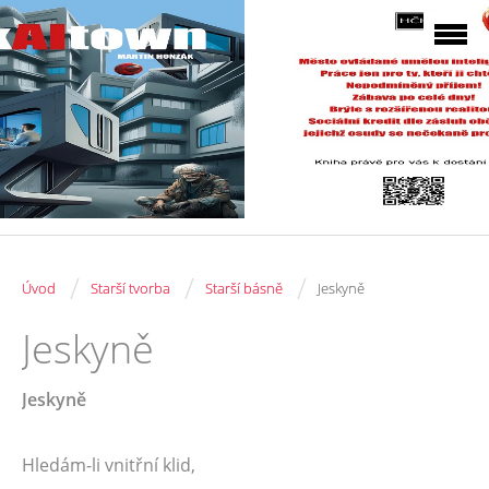
/
/
/
Úvod
Starší tvorba
Starší básně
Jeskyně
Jeskyně
Jeskyně
Hledám-li vnitřní klid,