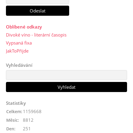
Oblíbené odkazy
Divoké víno - literární časopis
Vypsaná fixa
JakToPřijde
Vyhledávání
Statistiky
1159668
Celkem:
8812
Měsíc:
251
Den: