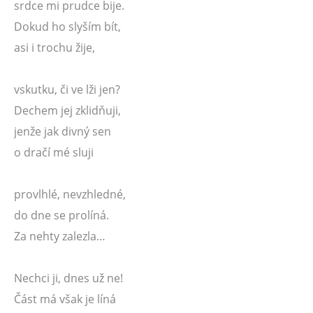
srdce mi prudce bije.
Dokud ho slyším bít,
asi i trochu žije,
vskutku, či ve lži jen?
Dechem jej zklidňuji,
jenže jak divný sen
o dračí mé sluji
provlhlé, nevzhledné,
do dne se prolíná.
Za nehty zalezla…
Nechci ji, dnes už ne!
Část má však je líná