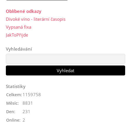
Oblíbené odkazy
Divoké víno - literární časopis
Vypsaná fixa
JakToPřijde
Vyhledávání
Statistiky
1159758
Celkem:
8831
Měsíc:
231
Den:
2
Online: