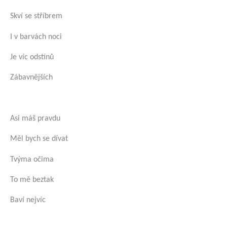
Skví se stříbrem
I v barvách noci
Je víc odstínů
Zábavnějších
Asi máš pravdu
Měl bych se dívat
Tvýma očima
To mě beztak
Baví nejvíc