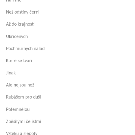
Halí mě
Než odstíny černi
Až do krajnosti
Ukřičených
Pochmurných nálad
Které se tváří
Jinak
Ale nejsou než
Rubášem pro duši
Potemnělou
Zběsilými čelistmi
Vzteku a slepoty