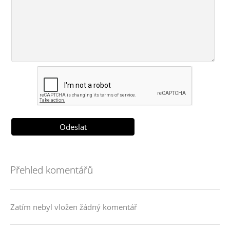
Přehled komentářů
Zatím nebyl vložen žádný komentář