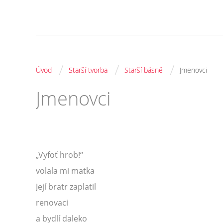
/
/
/
Úvod
Starší tvorba
Starší básně
Jmenovci
Jmenovci
„Vyfoť hrob!“
volala mi matka
Její bratr zaplatil
renovaci
a bydlí daleko