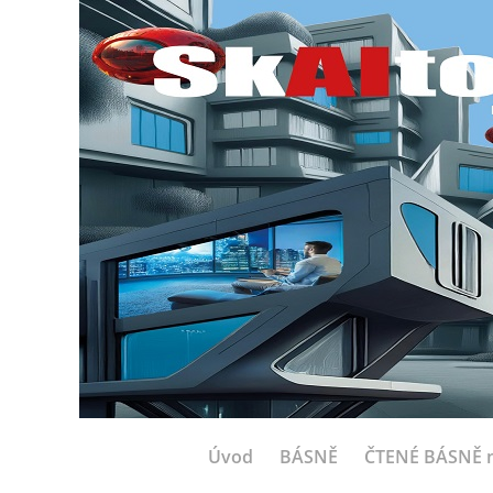
Úvod
BÁSNĚ
ČTENÉ BÁSNĚ n