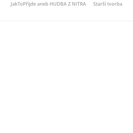
JakToPřijde aneb HUDBA Z NITRA
Starší tvorba