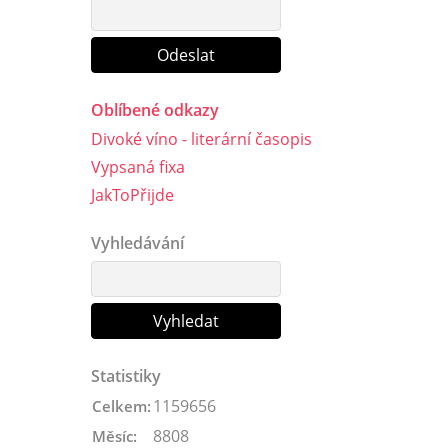
Oblíbené odkazy
Divoké víno - literární časopis
Vypsaná fixa
JakToPřijde
Vyhledávání
Statistiky
1159656
Celkem:
8808
Měsíc: