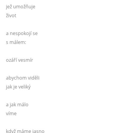
jež umožňuje
život
a nespokojí se
s málem:
ozáří vesmír
abychom viděli
jak je veliký
a jak málo
víme
když máme jasno