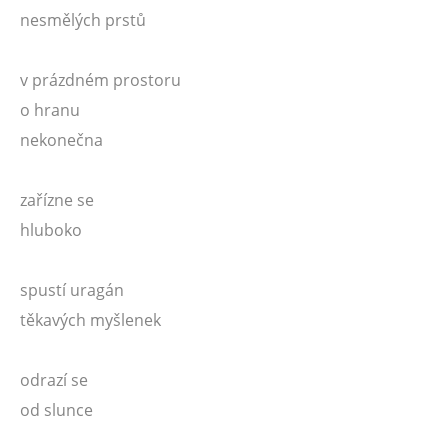
nesmělých prstů
v prázdném prostoru
o hranu
nekonečna
zařízne se
hluboko
spustí uragán
těkavých myšlenek
odrazí se
od slunce