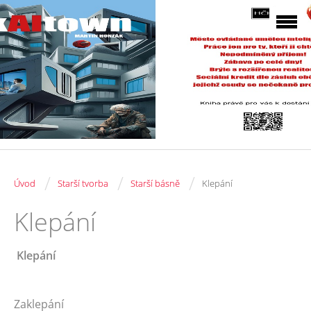
/
/
/
Úvod
Starší tvorba
Starší básně
Klepání
Klepání
Klepání
Zaklepání