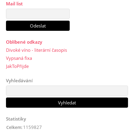
Mail list
Oblíbené odkazy
Divoké víno - literární časopis
Vypsaná fixa
JakToPřijde
Vyhledávání
Statistiky
1159827
Celkem: