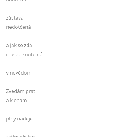
zůstává
nedotčená
a jak se zdá
i nedotknutelná
v nevědomí
Zvedám prst
a klepám
plný naděje