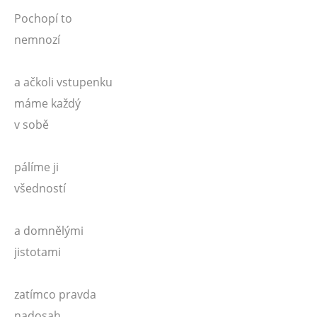
Pochopí to
nemnozí
a ačkoli vstupenku
máme každý
v sobě
pálíme ji
všedností
a domnělými
jistotami
zatímco pravda
nadosah