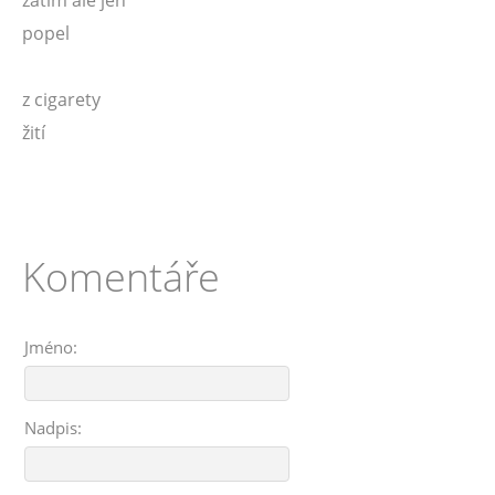
zatím ale jen
popel
z cigarety
žití
Komentáře
Jméno:
Nadpis: