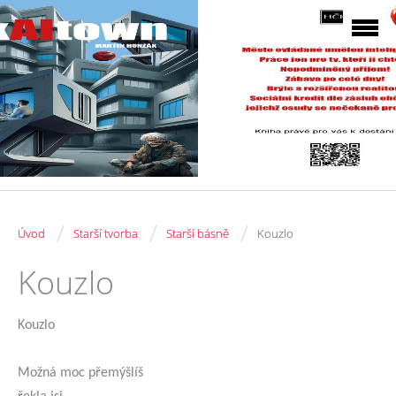
/
/
/
Úvod
Starší tvorba
Starší básně
Kouzlo
Kouzlo
Kouzlo
Možná moc přemýšlíš