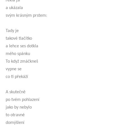
řekla jsi
a ukázala
svým krásným prstem:
Tady je
takové tlačítko
a lehce ses dotkla
mého spánku
To když zmáčkneš
vypne se
co ti překáží
A skutečně
po tvém pohlazení
jako by nebylo
to otravné
domýšlení