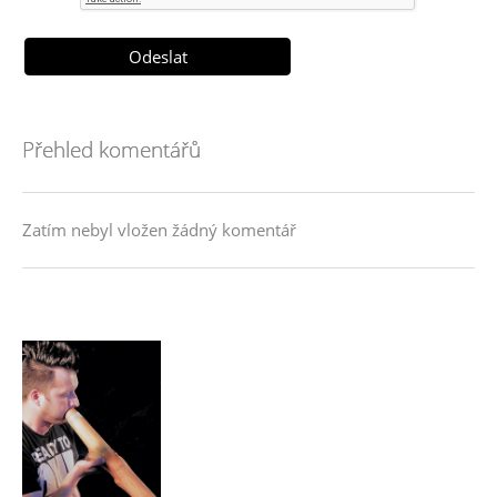
Přehled komentářů
Zatím nebyl vložen žádný komentář