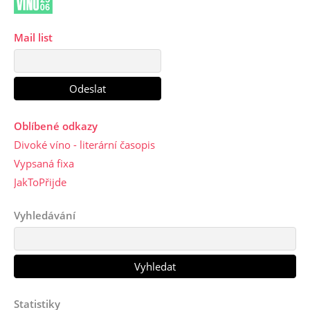
Mail list
Oblíbené odkazy
Divoké víno - literární časopis
Vypsaná fixa
JakToPřijde
Vyhledávání
Statistiky