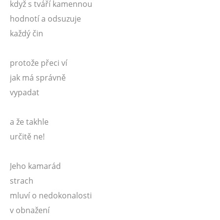
když s tváří kamennou
hodnotí a odsuzuje
každý čin
protože přeci ví
jak má správně
vypadat
a že takhle
určitě ne!
Jeho kamarád
strach
mluví o nedokonalosti
v obnažení