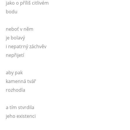
jako o příliš citlivém
bodu
neboť v něm
je bolavý
i nepatrný záchvěv
nepřijetí
aby pak
kamenná tvář
rozhodla
a tím stvrdila
jeho existenci