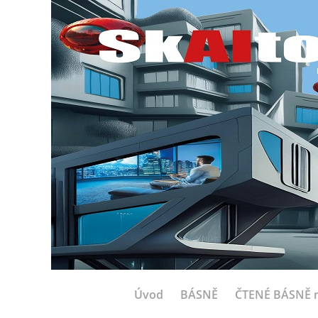
Úvod
BÁSNĚ
ČTENÉ BÁSNĚ n