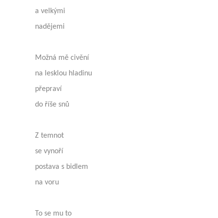
a velkými
nadějemi
Možná mě civění
na lesklou hladinu
přepraví
do říše snů
Z temnot
se vynoří
postava s bidlem
na voru
To se mu to