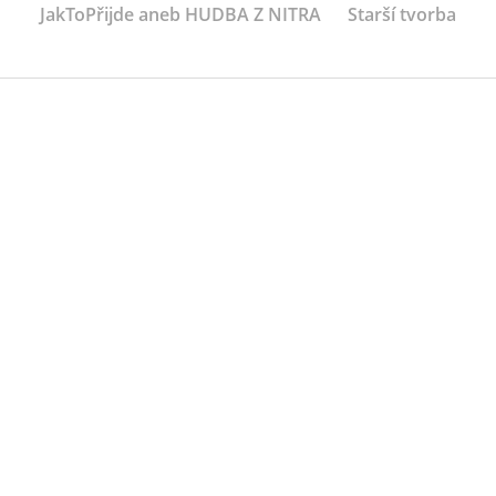
JakToPřijde aneb HUDBA Z NITRA
Starší tvorba