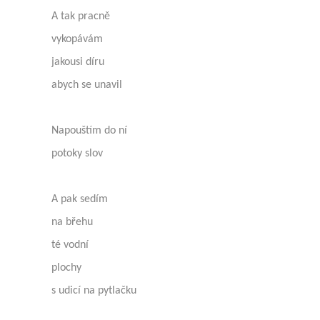
A tak pracně
vykopávám
jakousi díru
abych se unavil
Napouštím do ní
potoky slov
A pak sedím
na břehu
té vodní
plochy
s udicí na pytlačku