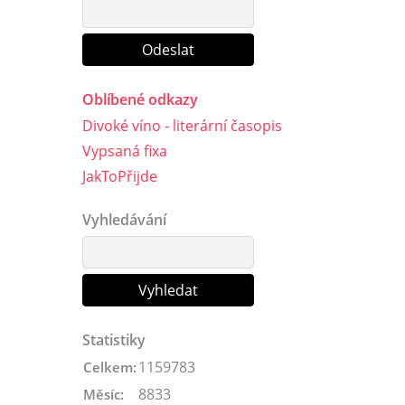
Oblíbené odkazy
Divoké víno - literární časopis
Vypsaná fixa
JakToPřijde
Vyhledávání
Statistiky
1159783
Celkem:
8833
Měsíc: