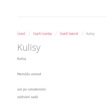
/
/
/
Úvod
Starší tvorba
Starší básně
Kulisy
Kulisy
Kulisy
Nemůžu usnout
ani po celodenním
zalévání sadů