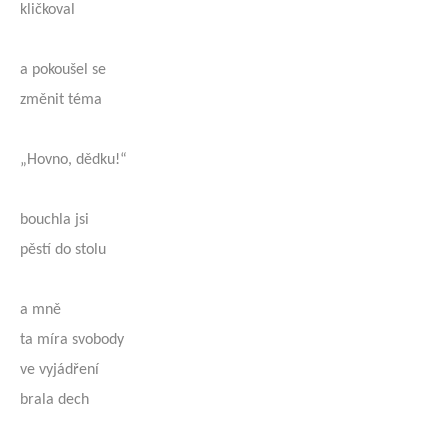
kličkoval
a pokoušel se
změnit téma
„Hovno, dědku!“
bouchla jsi
pěstí do stolu
a mně
ta míra svobody
ve vyjádření
brala dech