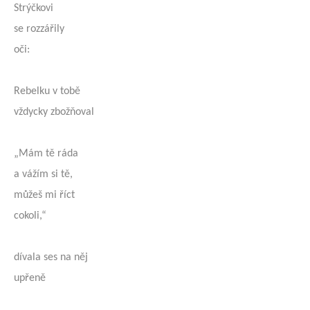
Strýčkovi
se rozzářily
oči:
Rebelku v tobě
vždycky zbožňoval
„Mám tě ráda
a vážím si tě,
můžeš mi říct
cokoli,“
dívala ses na něj
upřeně