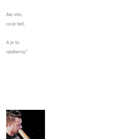
Ale vím,
co je teď.
A je to
nádherný.“