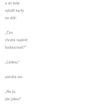
a on tedy
vyložil karty
na stůl:
„Čím
chcete naplnit
budoucnost?“
„Láskou,“
usmála ses
„No jo,
ale jakou?