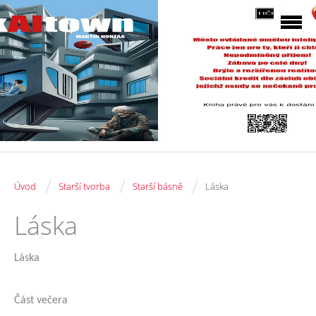
/
/
/
Úvod
Starší tvorba
Starší básně
Láska
Láska
Láska
Část večera