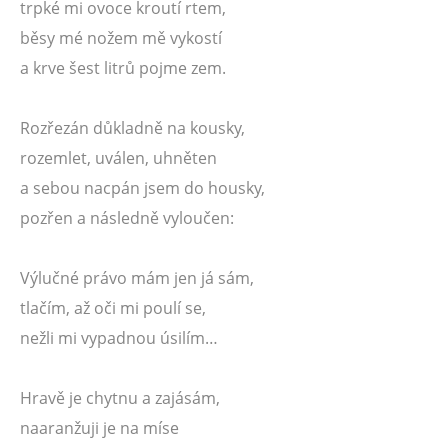
trpké mi ovoce kroutí rtem,
běsy mé nožem mě vykostí
a krve šest litrů pojme zem.
Rozřezán důkladně na kousky,
rozemlet, uválen, uhněten
a sebou nacpán jsem do housky,
pozřen a následně vyloučen:
Výlučné právo mám jen já sám,
tlačím, až oči mi poulí se,
nežli mi vypadnou úsilím…
Hravě je chytnu a zajásám,
naaranžuji je na míse