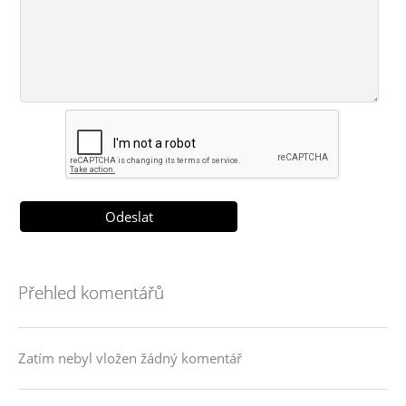
Přehled komentářů
Zatím nebyl vložen žádný komentář