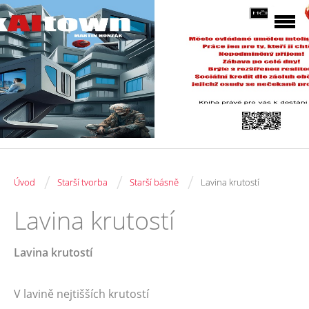
/
/
/
Úvod
Starší tvorba
Starší básně
Lavina krutostí
Lavina krutostí
Lavina krutostí
V lavině nejtišších krutostí