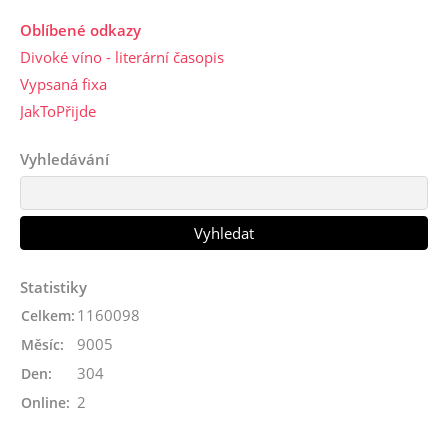
Oblíbené odkazy
Divoké víno - literární časopis
Vypsaná fixa
JakToPřijde
Vyhledávání
Statistiky
1160098
Celkem:
9005
Měsíc:
304
Den:
2
Online: